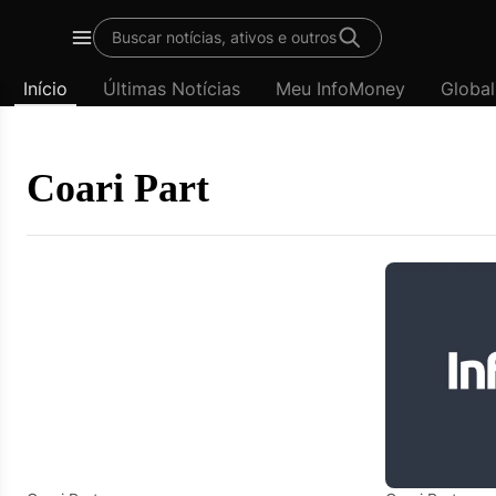
Template
Buscar notícias, ativos e outros
padrão
Menu
-
Início
Últimas Notícias
Meu InfoMoney
Global
Últimas
notícias
|
InfoMoney
Coari Part