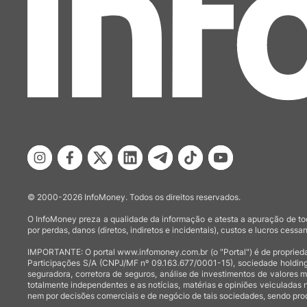
© 2000-2026 InfoMoney. Todos os direitos reservados.
O InfoMoney preza a qualidade da informação e atesta a apuração de tod
por perdas, danos (diretos, indiretos e incidentais), custos e lucros cessan
IMPORTANTE: O portal www.infomoney.com.br (o "Portal") é de proprieda
Participações S/A (CNPJ/MF nº 09.163.677/0001-15), sociedade holding
seguradora, corretora de seguros, análise de investimentos de valores 
totalmente independentes e as notícias, matérias e opiniões veiculadas 
nem por decisões comerciais e de negócio de tais sociedades, sendo prod