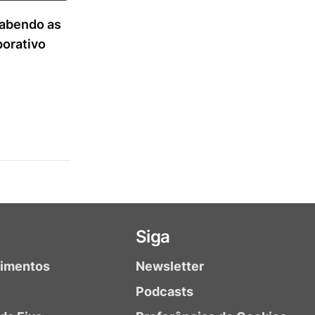
sabendo as
porativo
Siga
timentos
Newsletter
Podcasts