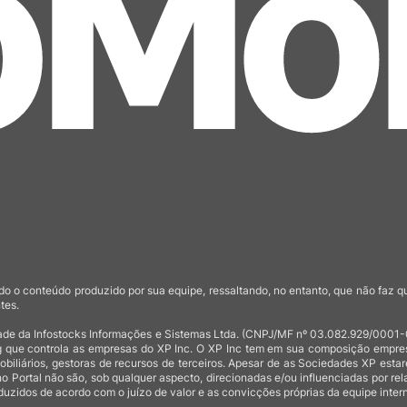
o o conteúdo produzido por sua equipe, ressaltando, no entanto, que não faz 
tes.
de da Infostocks Informações e Sistemas Ltda. (CNPJ/MF nº 03.082.929/0001-03)
 que controla as empresas do XP Inc. O XP Inc tem em sua composição empresas
mobiliários, gestoras de recursos de terceiros. Apesar de as Sociedades XP est
no Portal não são, sob qualquer aspecto, direcionadas e/ou influenciadas por rel
uzidos de acordo com o juízo de valor e as convicções próprias da equipe intern