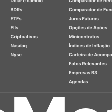
Dólar e câmbio
Comparador de Ren
BDRs
Comparador de Fun
ETFs
Juros Futuros
FIIs
Opções de Ações
Criptoativos
Minicontratos
Nasdaq
Índices de Inflação
Nyse
Carteira de Acomp
Fatos Relevantes
Empresas B3
Agendas