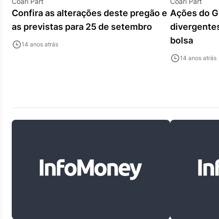
Coari Part
Coari Part
Confira as alterações deste pregão e
Ações do G
as previstas para 25 de setembro
divergentes
bolsa
14 anos atrás
14 anos atrás