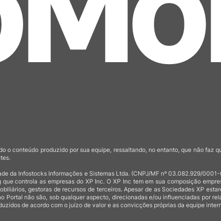
o o conteúdo produzido por sua equipe, ressaltando, no entanto, que não faz 
tes.
de da Infostocks Informações e Sistemas Ltda. (CNPJ/MF nº 03.082.929/0001-03)
 que controla as empresas do XP Inc. O XP Inc tem em sua composição empresas
mobiliários, gestoras de recursos de terceiros. Apesar de as Sociedades XP est
no Portal não são, sob qualquer aspecto, direcionadas e/ou influenciadas por rel
uzidos de acordo com o juízo de valor e as convicções próprias da equipe intern