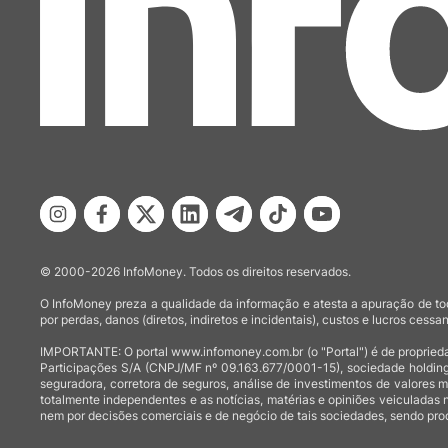
© 2000-2026 InfoMoney. Todos os direitos reservados.
O InfoMoney preza a qualidade da informação e atesta a apuração de tod
por perdas, danos (diretos, indiretos e incidentais), custos e lucros cessan
IMPORTANTE: O portal www.infomoney.com.br (o "Portal") é de proprieda
Participações S/A (CNPJ/MF nº 09.163.677/0001-15), sociedade holding
seguradora, corretora de seguros, análise de investimentos de valores 
totalmente independentes e as notícias, matérias e opiniões veiculadas 
nem por decisões comerciais e de negócio de tais sociedades, sendo prod