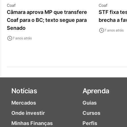
Coaf
Coaf
Câmara aprova MP que transfere
STF fixa te
Coaf para o BC; texto segue para
brecha a fa
Senado
7 anos atrás
7 anos atrás
Notícias
Aprenda
Mercados
Guias
Onde investir
Cursos
Minhas Finanças
Perfis