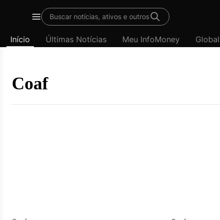
Template
Buscar notícias, ativos e outros
padrão
Menu
-
Início
Últimas Notícias
Meu InfoMoney
Global
Últimas
notícias
|
InfoMoney
Coaf