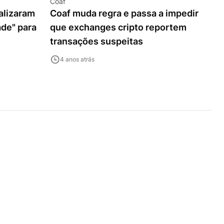
Coaf
ealizaram
Coaf muda regra e passa a impedir
ade" para
que exchanges cripto reportem
transações suspeitas
4 anos atrás