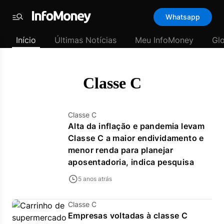
Template
Whatsapp
padrão
Menu
-
Início
Últimas Notícias
Meu InfoMoney
Gl
Últimas
notícias
|
InfoMoney
Classe C
Classe C
Alta da inflação e pandemia levam
Classe C a maior endividamento e
menor renda para planejar
aposentadoria, indica pesquisa
5 anos atrás
Classe C
Empresas voltadas à classe C