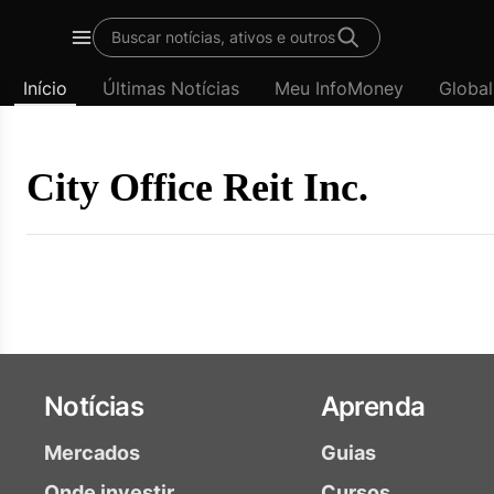
Template
Buscar notícias, ativos e outros
padrão
Menu
-
Início
Últimas Notícias
Meu InfoMoney
Global
Últimas
notícias
|
InfoMoney
City Office Reit Inc.
Notícias
Aprenda
Mercados
Guias
Onde investir
Cursos