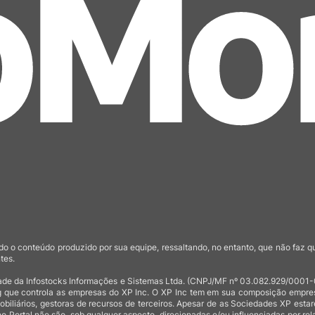
o o conteúdo produzido por sua equipe, ressaltando, no entanto, que não faz 
tes.
de da Infostocks Informações e Sistemas Ltda. (CNPJ/MF nº 03.082.929/0001-03)
 que controla as empresas do XP Inc. O XP Inc tem em sua composição empresas
mobiliários, gestoras de recursos de terceiros. Apesar de as Sociedades XP est
no Portal não são, sob qualquer aspecto, direcionadas e/ou influenciadas por rel