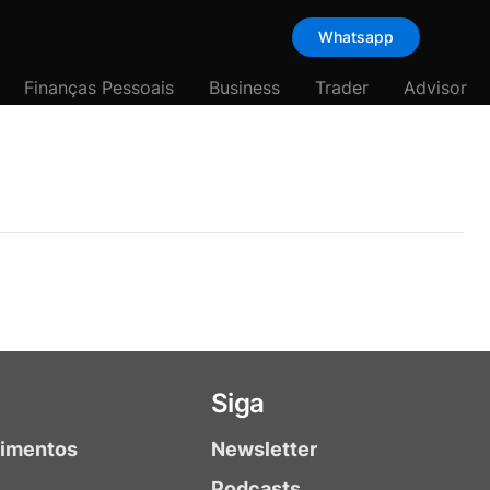
Whatsapp
Finanças Pessoais
Business
Trader
Advisor
Siga
timentos
Newsletter
Podcasts