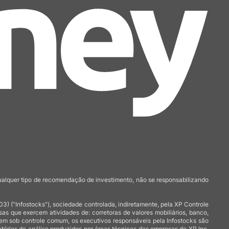
qualquer tipo de recomendação de investimento, não se responsabilizando
 ("Infostocks"), sociedade controlada, indiretamente, pela XP Controle
 que exercem atividades de: corretoras de valores mobiliários, banco,
arem sob controle comum, os executivos responsáveis pela Infostocks são
atórios de análise produzidos por áreas técnicas das empresas do XP Inc,