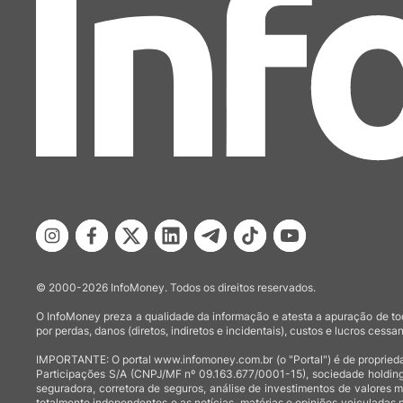
© 2000-2026 InfoMoney. Todos os direitos reservados.
O InfoMoney preza a qualidade da informação e atesta a apuração de tod
por perdas, danos (diretos, indiretos e incidentais), custos e lucros cessan
IMPORTANTE: O portal www.infomoney.com.br (o "Portal") é de proprieda
Participações S/A (CNPJ/MF nº 09.163.677/0001-15), sociedade holding
seguradora, corretora de seguros, análise de investimentos de valores 
totalmente independentes e as notícias, matérias e opiniões veiculadas 