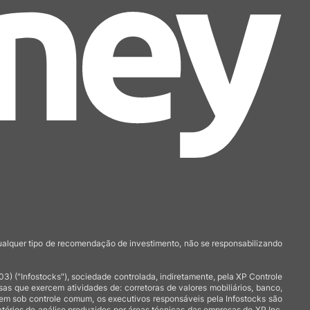
qualquer tipo de recomendação de investimento, não se responsabilizando
 ("Infostocks"), sociedade controlada, indiretamente, pela XP Controle
 que exercem atividades de: corretoras de valores mobiliários, banco,
arem sob controle comum, os executivos responsáveis pela Infostocks são
atórios de análise produzidos por áreas técnicas das empresas do XP Inc,