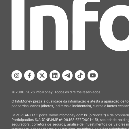
© 2000-2026 InfoMoney. Todos os direitos reservados.
O InfoMoney preza a qualidade da informação e atesta a apuração de tod
por perdas, danos (diretos, indiretos e incidentais), custos e lucros cessan
IMPORTANTE: O portal www.infomoney.com.br (o "Portal") é de proprieda
Participações S/A (CNPJ/MF nº 09.163.677/0001-15), sociedade holding
seguradora, corretora de seguros, análise de investimentos de valores 
totalmente independentes e as notícias, matérias e opiniões veiculadas 