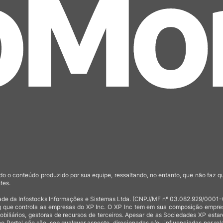
o o conteúdo produzido por sua equipe, ressaltando, no entanto, que não faz 
tes.
de da Infostocks Informações e Sistemas Ltda. (CNPJ/MF nº 03.082.929/0001-03)
 que controla as empresas do XP Inc. O XP Inc tem em sua composição empresas
mobiliários, gestoras de recursos de terceiros. Apesar de as Sociedades XP est
no Portal não são, sob qualquer aspecto, direcionadas e/ou influenciadas por rel