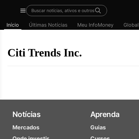
Template
Buscar notícias, ativos e outros
padrão
Menu
-
Início
Últimas Notícias
Meu InfoMoney
Global
Últimas
notícias
|
InfoMoney
Citi Trends Inc.
Notícias
Aprenda
Mercados
Guias
Onde investir
Cursos