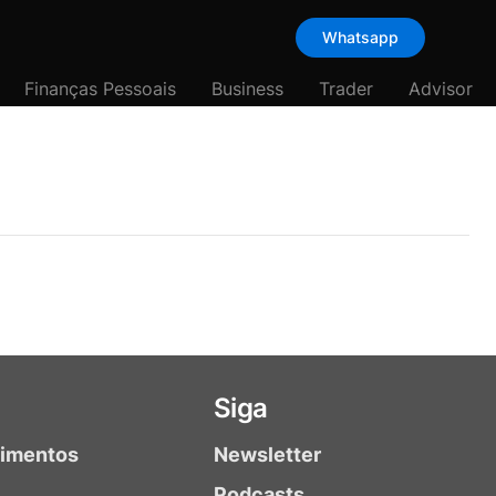
Whatsapp
Finanças Pessoais
Business
Trader
Advisor
Siga
timentos
Newsletter
Podcasts