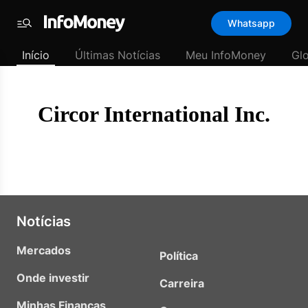
Template
Whatsapp
padrão
Menu
-
Início
Últimas Notícias
Meu InfoMoney
Gl
Últimas
notícias
|
InfoMoney
Circor International Inc.
Notícias
Mercados
Política
Onde investir
Carreira
Minhas Finanças