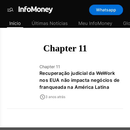
Template
Whatsapp
padrão
Menu
-
Início
Últimas Notícias
Meu InfoMoney
Gl
Últimas
notícias
|
InfoMoney
Chapter 11
Chapter 11
Recuperação judicial da WeWork
nos EUA não impacta negócios de
franqueada na América Latina
3 anos atrás