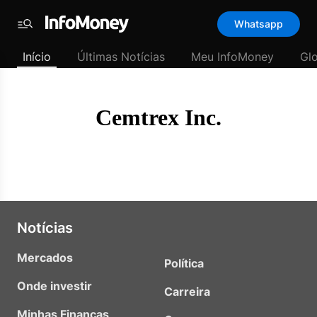
Template
Whatsapp
padrão
Menu
-
Início
Últimas Notícias
Meu InfoMoney
Gl
Últimas
notícias
|
InfoMoney
Cemtrex Inc.
Notícias
Mercados
Política
Onde investir
Carreira
Minhas Finanças