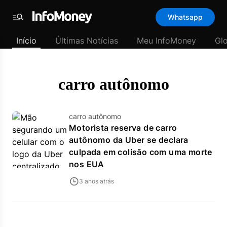
Template
Whatsapp
padrão
Menu
-
Início
Últimas Notícias
Meu InfoMoney
Gl
Últimas
notícias
|
InfoMoney
carro autônomo
carro autônomo
Motorista reserva de carro
autônomo da Uber se declara
culpada em colisão com uma morte
nos EUA
3 anos atrás