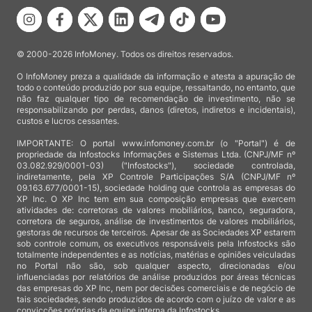
© 2000-2026 InfoMoney. Todos os direitos reservados.
O InfoMoney preza a qualidade da informação e atesta a apuração de
todo o conteúdo produzido por sua equipe, ressaltando, no entanto, que
não faz qualquer tipo de recomendação de investimento, não se
responsabilizando por perdas, danos (diretos, indiretos e incidentais),
custos e lucros cessantes.
IMPORTANTE: O portal www.infomoney.com.br (o "Portal") é de
propriedade da Infostocks Informações e Sistemas Ltda. (CNPJ/MF nº
03.082.929/0001-03) ("Infostocks"), sociedade controlada,
indiretamente, pela XP Controle Participações S/A (CNPJ/MF nº
09.163.677/0001-15), sociedade holding que controla as empresas do
XP Inc. O XP Inc tem em sua composição empresas que exercem
atividades de: corretoras de valores mobiliários, banco, seguradora,
corretora de seguros, análise de investimentos de valores mobiliários,
gestoras de recursos de terceiros. Apesar de as Sociedades XP estarem
sob controle comum, os executivos responsáveis pela Infostocks são
totalmente independentes e as notícias, matérias e opiniões veiculadas
no Portal não são, sob qualquer aspecto, direcionadas e/ou
influenciadas por relatórios de análise produzidos por áreas técnicas
das empresas do XP Inc, nem por decisões comerciais e de negócio de
tais sociedades, sendo produzidos de acordo com o juízo de valor e as
convicções próprias da equipe interna da Infostocks.