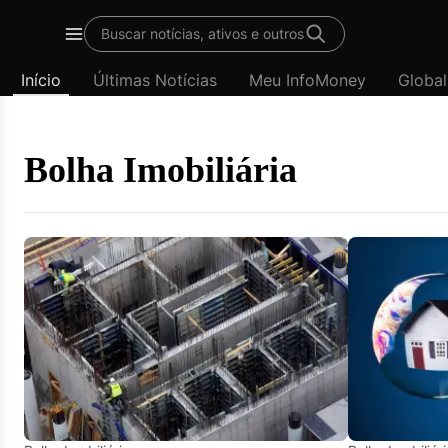
Template
Buscar notícias, ativos e outros
padrão
Menu
-
Início
Últimas Notícias
Meu InfoMoney
Global
Últimas
notícias
|
InfoMoney
Bolha Imobiliária