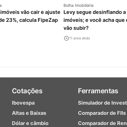
a
Bolha Imobiliária
imóveis vão cair e ajuste
Levy segue desinflando a
 de 23%, calcula FipeZap
imóveis; e você acha que
vão subir?
11 anos atrás
Cotações
Ferramentas
Ibovespa
Simulador de Inves
Altas e Baixas
Comparador de FIIs
Dólar e câmbio
Comparador de Ren