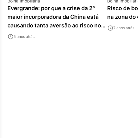
Bolha Imobiliária
Bolha Imobiliári
Evergrande: por que a crise da 2ª
Risco de bo
maior incorporadora da China está
na zona do 
causando tanta aversão ao risco no
7 anos atrás
mercado
5 anos atrás