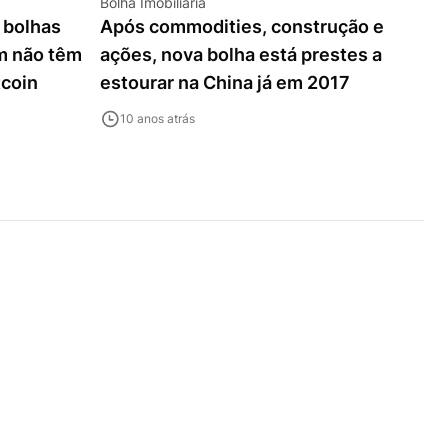
Bolha Imobiliária
 bolhas
Após commodities, construção e
om não têm
ações, nova bolha está prestes a
coin
estourar na China já em 2017
10 anos atrás