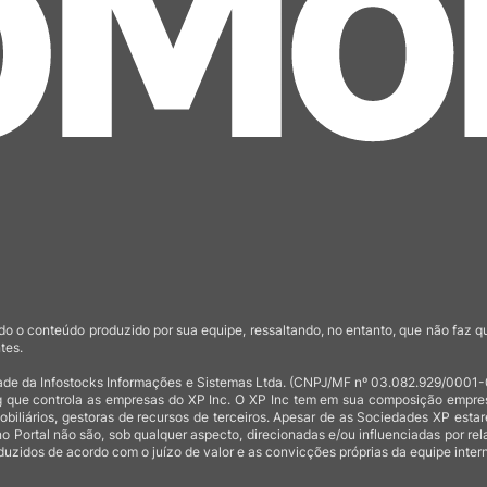
o o conteúdo produzido por sua equipe, ressaltando, no entanto, que não faz 
tes.
de da Infostocks Informações e Sistemas Ltda. (CNPJ/MF nº 03.082.929/0001-03)
 que controla as empresas do XP Inc. O XP Inc tem em sua composição empresas
mobiliários, gestoras de recursos de terceiros. Apesar de as Sociedades XP est
no Portal não são, sob qualquer aspecto, direcionadas e/ou influenciadas por rel
uzidos de acordo com o juízo de valor e as convicções próprias da equipe intern