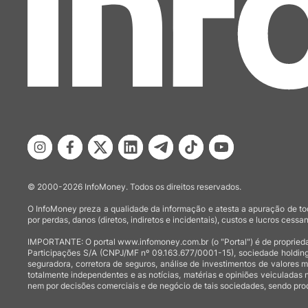
© 2000-2026 InfoMoney. Todos os direitos reservados.
O InfoMoney preza a qualidade da informação e atesta a apuração de tod
por perdas, danos (diretos, indiretos e incidentais), custos e lucros cessan
IMPORTANTE: O portal www.infomoney.com.br (o "Portal") é de proprieda
Participações S/A (CNPJ/MF nº 09.163.677/0001-15), sociedade holding
seguradora, corretora de seguros, análise de investimentos de valores 
totalmente independentes e as notícias, matérias e opiniões veiculadas 
nem por decisões comerciais e de negócio de tais sociedades, sendo prod