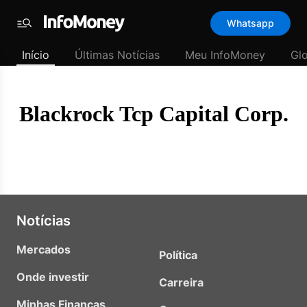
Template
Whatsapp
padrão
Menu
-
Início
Últimas Notícias
Meu InfoMoney
Gl
Últimas
notícias
|
InfoMoney
Blackrock Tcp Capital Corp.
Notícias
Mercados
Política
Onde investir
Carreira
Minhas Finanças