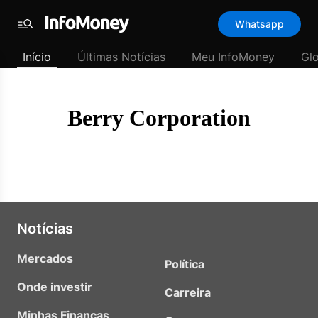
Template
Whatsapp
padrão
Menu
-
Início
Últimas Notícias
Meu InfoMoney
Gl
Últimas
notícias
|
InfoMoney
Berry Corporation
Notícias
Mercados
Política
Onde investir
Carreira
Minhas Finanças