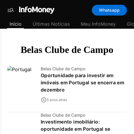
Template
Whatsapp
padrão
Menu
-
Início
Últimas Notícias
Meu InfoMoney
Gl
Últimas
notícias
|
InfoMoney
Belas Clube de Campo
Belas Clube de Campo
Oportunidade para investir em
imóveis em Portugal se encerra em
dezembro
5 anos atrás
Belas Clube de Campo
Investimento imobiliário:
oportunidade em Portugal se