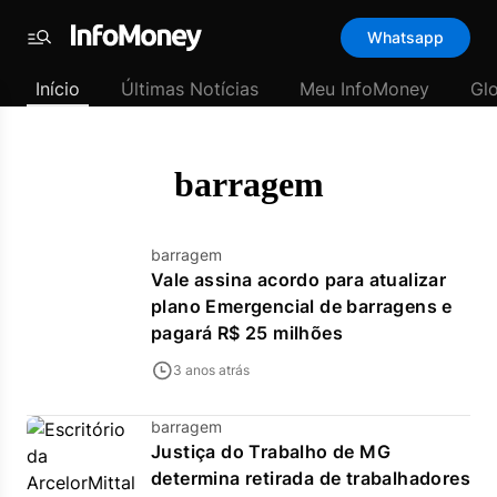
Template
Whatsapp
padrão
Menu
-
Início
Últimas Notícias
Meu InfoMoney
Gl
Últimas
notícias
|
InfoMoney
barragem
barragem
Vale assina acordo para atualizar
plano Emergencial de barragens e
pagará R$ 25 milhões
3 anos atrás
barragem
Justiça do Trabalho de MG
determina retirada de trabalhadores