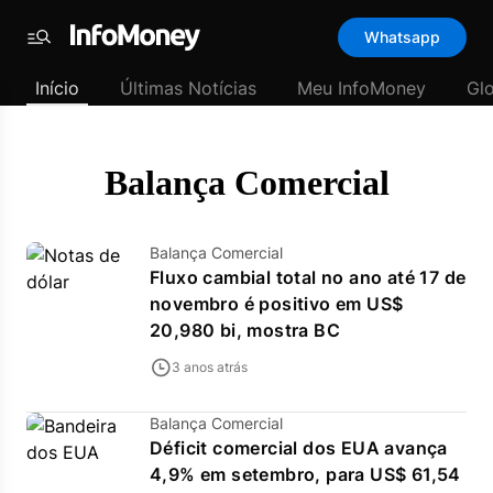
Template
Whatsapp
padrão
Menu
-
Início
Últimas Notícias
Meu InfoMoney
Gl
Últimas
notícias
|
InfoMoney
Balança Comercial
Balança Comercial
Fluxo cambial total no ano até 17 de
novembro é positivo em US$
20,980 bi, mostra BC
3 anos atrás
Balança Comercial
Déficit comercial dos EUA avança
4,9% em setembro, para US$ 61,54