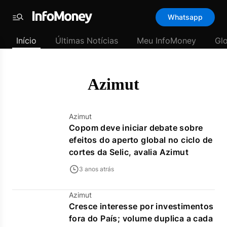
Template
Whatsapp
padrão
Menu
-
Início
Últimas Notícias
Meu InfoMoney
Gl
Últimas
notícias
|
InfoMoney
Azimut
Azimut
Copom deve iniciar debate sobre
efeitos do aperto global no ciclo de
cortes da Selic, avalia Azimut
3 anos atrás
Azimut
Cresce interesse por investimentos
fora do País; volume duplica a cada