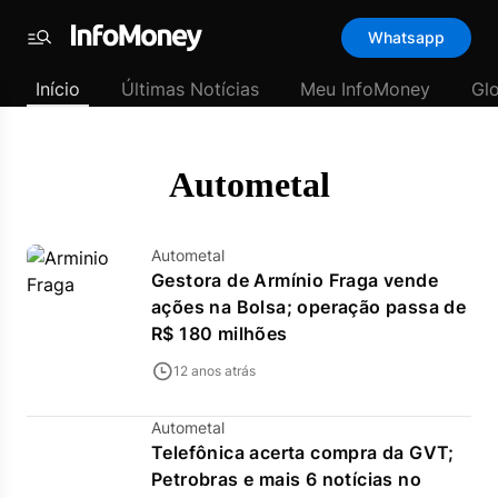
Template
Whatsapp
padrão
Menu
-
Início
Últimas Notícias
Meu InfoMoney
Gl
Últimas
notícias
|
InfoMoney
Autometal
Autometal
Gestora de Armínio Fraga vende
ações na Bolsa; operação passa de
R$ 180 milhões
12 anos atrás
Autometal
Telefônica acerta compra da GVT;
Petrobras e mais 6 notícias no