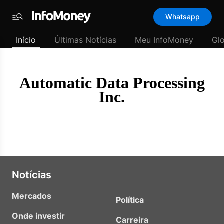
Template
Whatsapp
padrão
Menu
-
Início
Últimas Notícias
Meu InfoMoney
Gl
Últimas
notícias
|
InfoMoney
Automatic Data Processing
Inc.
Notícias
Mercados
Política
Onde investir
Carreira