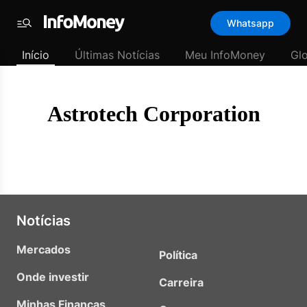
Template
Whatsapp
padrão
Menu
-
Início
Últimas Notícias
Meu InfoMoney
Gl
Últimas
notícias
|
InfoMoney
Astrotech Corporation
Notícias
Mercados
Política
Onde investir
Carreira
Minhas Finanças