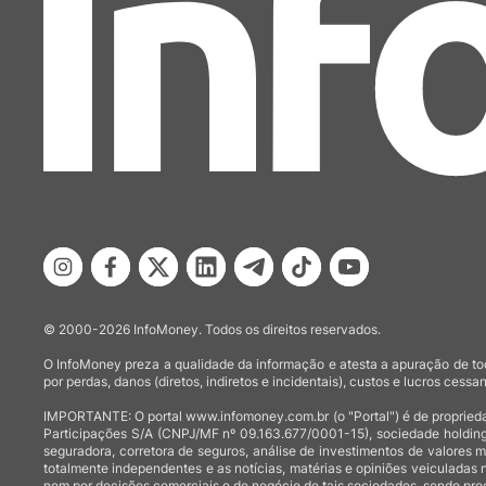
© 2000-2026 InfoMoney. Todos os direitos reservados.
O InfoMoney preza a qualidade da informação e atesta a apuração de tod
por perdas, danos (diretos, indiretos e incidentais), custos e lucros cessan
IMPORTANTE: O portal www.infomoney.com.br (o "Portal") é de proprieda
Participações S/A (CNPJ/MF nº 09.163.677/0001-15), sociedade holding
seguradora, corretora de seguros, análise de investimentos de valores 
totalmente independentes e as notícias, matérias e opiniões veiculadas 
nem por decisões comerciais e de negócio de tais sociedades, sendo prod