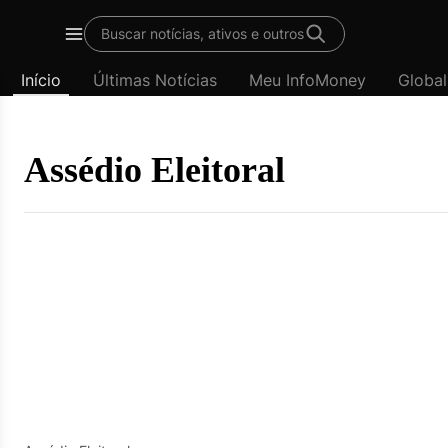
Template
Buscar notícias, ativos e outros
padrão
Menu
-
Início
Últimas Notícias
Meu InfoMoney
Global
Últimas
notícias
|
InfoMoney
Assédio Eleitoral