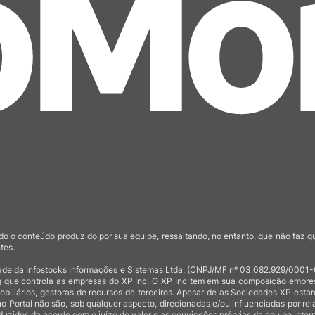
o o conteúdo produzido por sua equipe, ressaltando, no entanto, que não faz 
tes.
de da Infostocks Informações e Sistemas Ltda. (CNPJ/MF nº 03.082.929/0001-03)
 que controla as empresas do XP Inc. O XP Inc tem em sua composição empresas
mobiliários, gestoras de recursos de terceiros. Apesar de as Sociedades XP est
no Portal não são, sob qualquer aspecto, direcionadas e/ou influenciadas por rel
uzidos de acordo com o juízo de valor e as convicções próprias da equipe intern