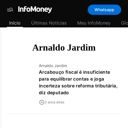
Template
Whatsapp
padrão
Menu
-
Início
Últimas Notícias
Meu InfoMoney
Gl
Últimas
notícias
|
InfoMoney
Arnaldo Jardim
Arnaldo Jardim
Arcabouço fiscal é insuficiente
para equilibrar contas e joga
incerteza sobre reforma tributária,
diz deputado
3 anos atrás