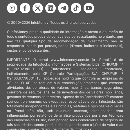
© 2000-2026 InfoMoney. Todos os direitos reservados.
O InfoMoney preza a qualidade da informação e atesta a apuração de
todo o conteúdo produzido por sua equipe, ressaltando, no entanto, que
não faz qualquer tipo de recomendação de investimento, não se
responsabilizando por perdas, danos (diretos, indiretos e incidentais),
custos e lucros cessantes.
IMPORTANTE: O portal www.infomoney.com.br (o "Portal") é de
propriedade da Infostocks Informações e Sistemas Ltda. (CNPJ/MF nº
03.082.929/0001-03) ("Infostocks"), sociedade controlada,
indiretamente, pela XP Controle Participações S/A (CNPJ/MF nº
09.163.677/0001-15), sociedade holding que controla as empresas do
XP Inc. O XP Inc tem em sua composição empresas que exercem
atividades de: corretoras de valores mobiliários, banco, seguradora,
corretora de seguros, análise de investimentos de valores mobiliários,
gestoras de recursos de terceiros. Apesar de as Sociedades XP estarem
sob controle comum, os executivos responsáveis pela Infostocks são
totalmente independentes e as notícias, matérias e opiniões veiculadas
no Portal não são, sob qualquer aspecto, direcionadas e/ou
influenciadas por relatórios de análise produzidos por áreas técnicas
das empresas do XP Inc, nem por decisões comerciais e de negócio de
tais sociedades, sendo produzidos de acordo com o juízo de valor e as
convicções próprias da equipe interna da Infostocks.