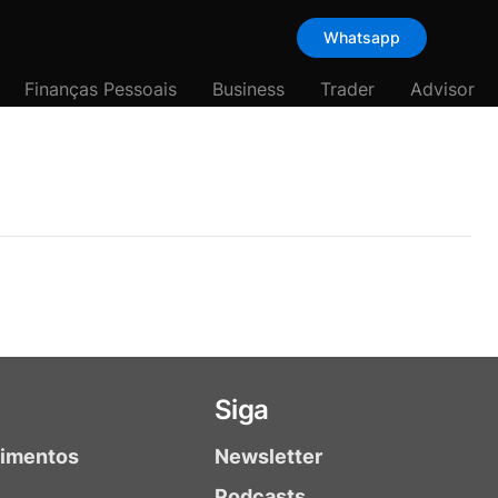
Whatsapp
Finanças Pessoais
Business
Trader
Advisor
Siga
timentos
Newsletter
Podcasts