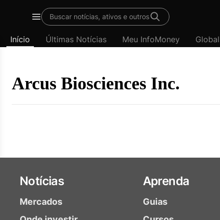
Template
Buscar notícias, ativos e outros
padrão
Menu
-
Início
Últimas Notícias
Meu InfoMoney
Global
Últimas
notícias
|
InfoMoney
Arcus Biosciences Inc.
Notícias
Aprenda
Mercados
Guias
Onde investir
Cursos