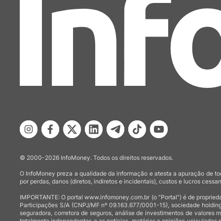
© 2000-2026 InfoMoney. Todos os direitos reservados.
O InfoMoney preza a qualidade da informação e atesta a apuração de tod
por perdas, danos (diretos, indiretos e incidentais), custos e lucros cessan
IMPORTANTE: O portal www.infomoney.com.br (o "Portal") é de proprieda
Participações S/A (CNPJ/MF nº 09.163.677/0001-15), sociedade holding
seguradora, corretora de seguros, análise de investimentos de valores 
totalmente independentes e as notícias, matérias e opiniões veiculadas 