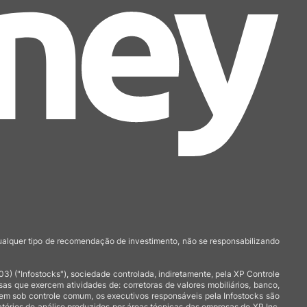
qualquer tipo de recomendação de investimento, não se responsabilizando
 ("Infostocks"), sociedade controlada, indiretamente, pela XP Controle
 que exercem atividades de: corretoras de valores mobiliários, banco,
arem sob controle comum, os executivos responsáveis pela Infostocks são
atórios de análise produzidos por áreas técnicas das empresas do XP Inc,