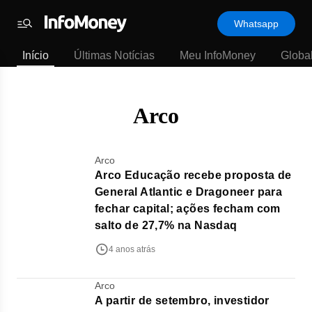
Template
Whatsapp
padrão
Menu
-
Início
Últimas Notícias
Meu InfoMoney
Globa
Últimas
notícias
|
InfoMoney
Arco
Arco
Arco Educação recebe proposta de
General Atlantic e Dragoneer para
fechar capital; ações fecham com
salto de 27,7% na Nasdaq
4 anos atrás
Arco
A partir de setembro, investidor