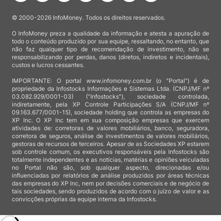
© 2000-2026 InfoMoney. Todos os direitos reservados.
O InfoMoney preza a qualidade da informação e atesta a apuração de
todo o conteúdo produzido por sua equipe, ressaltando, no entanto, que
não faz qualquer tipo de recomendação de investimento, não se
responsabilizando por perdas, danos (diretos, indiretos e incidentais),
custos e lucros cessantes.
IMPORTANTE: O portal www.infomoney.com.br (o "Portal") é de
propriedade da Infostocks Informações e Sistemas Ltda. (CNPJ/MF nº
03.082.929/0001-03) ("Infostocks"), sociedade controlada,
indiretamente, pela XP Controle Participações S/A (CNPJ/MF nº
09.163.677/0001-15), sociedade holding que controla as empresas do
XP Inc. O XP Inc tem em sua composição empresas que exercem
atividades de: corretoras de valores mobiliários, banco, seguradora,
corretora de seguros, análise de investimentos de valores mobiliários,
gestoras de recursos de terceiros. Apesar de as Sociedades XP estarem
sob controle comum, os executivos responsáveis pela Infostocks são
totalmente independentes e as notícias, matérias e opiniões veiculadas
no Portal não são, sob qualquer aspecto, direcionadas e/ou
influenciadas por relatórios de análise produzidos por áreas técnicas
das empresas do XP Inc, nem por decisões comerciais e de negócio de
tais sociedades, sendo produzidos de acordo com o juízo de valor e as
convicções próprias da equipe interna da Infostocks.