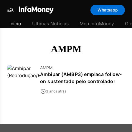
Template
Whatsapp
padrão
Menu
-
Início
Últimas Notícias
Meu InfoMoney
Gl
Últimas
notícias
|
InfoMoney
AMPM
AMPM
Ambipar (AMBP3) emplaca follow-
on sustentado pelo controlador
3 anos atrás