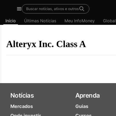
Template
Buscar notícias, ativos e outros
padrão
Menu
-
Início
Últimas Notícias
Meu InfoMoney
Global
Últimas
notícias
|
InfoMoney
Alteryx Inc. Class A
Notícias
Aprenda
Mercados
Guias
Onde investir
Cursos