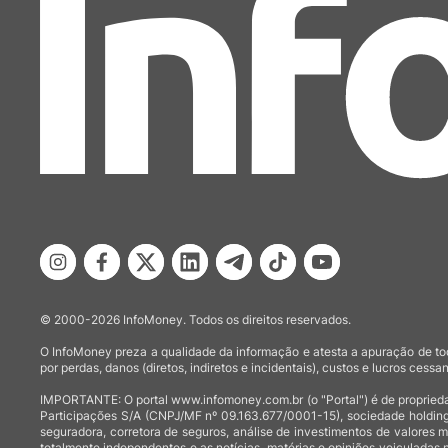
© 2000-2026 InfoMoney. Todos os direitos reservados.
O InfoMoney preza a qualidade da informação e atesta a apuração de tod
por perdas, danos (diretos, indiretos e incidentais), custos e lucros cessan
IMPORTANTE: O portal www.infomoney.com.br (o "Portal") é de proprieda
Participações S/A (CNPJ/MF nº 09.163.677/0001-15), sociedade holding
seguradora, corretora de seguros, análise de investimentos de valores 
totalmente independentes e as notícias, matérias e opiniões veiculadas 