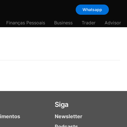
Whatsapp
Finanças Pessoais
Business
Trader
Advisor
Siga
timentos
Newsletter
Podcasts