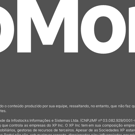
o o conteúdo produzido por sua equipe, ressaltando, no entanto, que não faz 
tes.
de da Infostocks Informações e Sistemas Ltda. (CNPJ/MF nº 03.082.929/0001-03)
 que controla as empresas do XP Inc. O XP Inc tem em sua composição empresas
mobiliários, gestoras de recursos de terceiros. Apesar de as Sociedades XP est
no Portal não são, sob qualquer aspecto, direcionadas e/ou influenciadas por rel