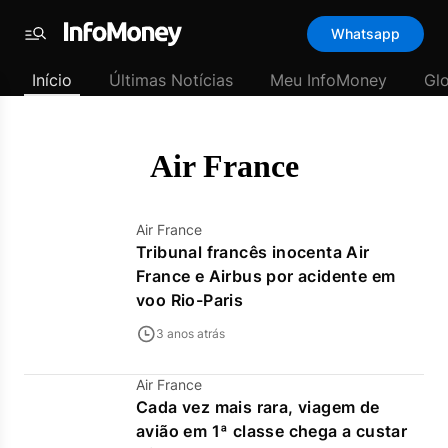
Template
Whatsapp
padrão
Menu
-
Início
Últimas Notícias
Meu InfoMoney
Gl
Últimas
notícias
|
InfoMoney
Air France
Air France
Tribunal francês inocenta Air
France e Airbus por acidente em
voo Rio-Paris
3 anos atrás
Air France
Cada vez mais rara, viagem de
avião em 1ª classe chega a custar