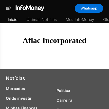
Template
Whatsapp
padrão
Menu
-
Início
Últimas Notícias
Meu InfoMoney
Gl
Últimas
notícias
|
InfoMoney
Aflac Incorporated
Notícias
Mercados
Política
Onde investir
Carreira
Minhas Finanças