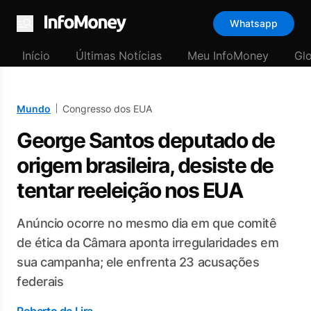
Whatsapp
Menu
Início
Últimas Notícias
Meu InfoMoney
Gl
Mundo
Congresso dos EUA
George Santos deputado de
origem brasileira, desiste de
tentar reeleição nos EUA
Anúncio ocorre no mesmo dia em que comitê
de ética da Câmara aponta irregularidades em
sua campanha; ele enfrenta 23 acusações
federais