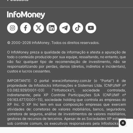
© 2000-2026 InfoMoney. Todos os direitos reservados.
O InfoMoney preza a qualidade da informação e atesta a apuração de
todo o conteúdo produzido por sua equipe, ressaltando, no entanto, que
não faz qualquer tipo de recomendação de investimento, não se
responsabilizando por perdas, danos (diretos, indiretos e incidentais),
custos e lucros cessantes.
IMPORTANTE: O portal www.infomoney.com.br (o "Portal") é de
propriedade da Infostocks Informações e Sistemas Ltda. (CNPJ/MF nº
03.082.929/0001-03) ("Infostocks"), sociedade controlada,
indiretamente, pela XP Controle Participações S/A (CNPJ/MF nº
09.163.677/0001-15), sociedade holding que controla as empresas do
XP Inc. O XP Inc tem em sua composição empresas que exercem
atividades de: corretoras de valores mobiliários, banco, seguradora,
corretora de seguros, análise de investimentos de valores mobiliários,
gestoras de recursos de terceiros. Apesar de as Sociedades XP estarem
sob controle comum, os executivos responsáveis pela Infostocks são
totalmente independentes e as notícias, matérias e opiniões veiculadas
no Portal não são, sob qualquer aspecto, direcionadas e/ou