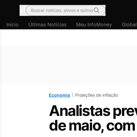
Buscar notícias, ativos e outros
Menu
Início
Últimas Notícias
Meu InfoMoney
Global
Economia
Projeções de inflação
Analistas pr
de maio, com