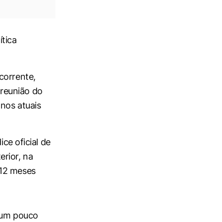
ítica
corrente,
reunião do
nos atuais
ce oficial de
rior, na
 12 meses
á um pouco