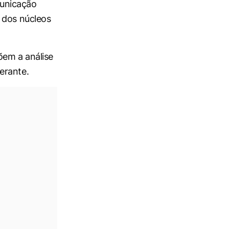
municação
 dos núcleos
õem a análise
erante.