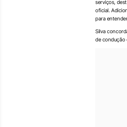
serviços, de
oficial. Adic
para entender
Silva concord
de condução d