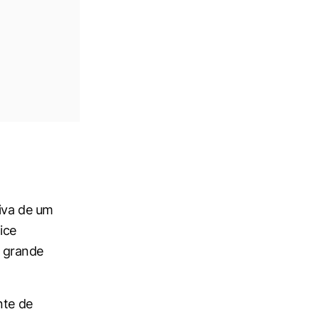
iva de um
ice
 grande
nte de