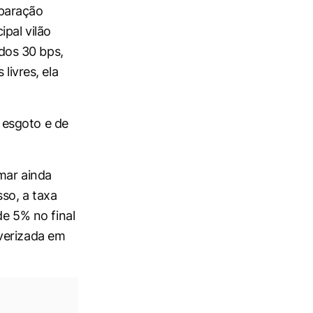
paração
pal vilão
dos 30 bps,
livres, ela
 esgoto e de
mar ainda
so, a taxa
de 5% no final
lverizada em