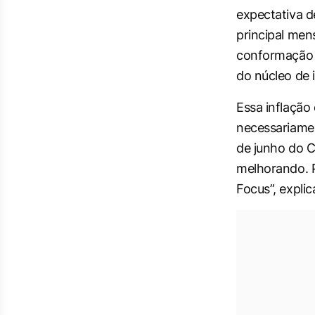
expectativa d
principal me
conformação 
do núcleo de i
Essa inflação
necessariame
de junho do C
melhorando. P
Focus”, explic