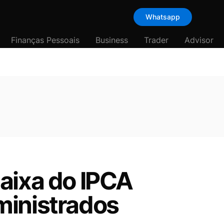
Whatsapp
Finanças Pessoais
Business
Trader
Advisor
aixa do IPCA
ministrados