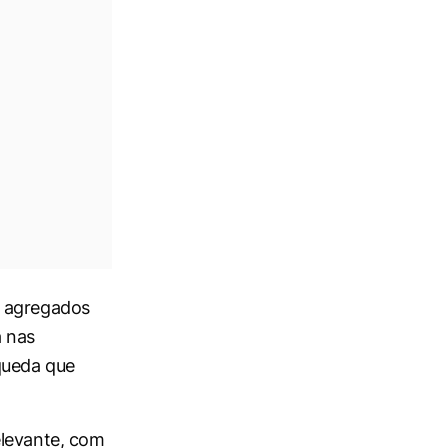
s agregados
a nas
queda que
elevante, com