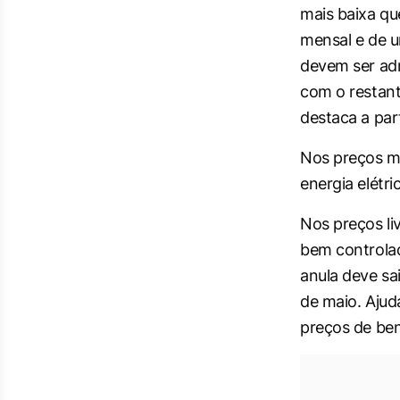
mais baixa q
mensal e de u
devem ser ad
com o restante
destaca a par
Nos preços m
energia elétr
Nos preços li
bem controlad
anula deve sai
de maio. Ajud
preços de ben