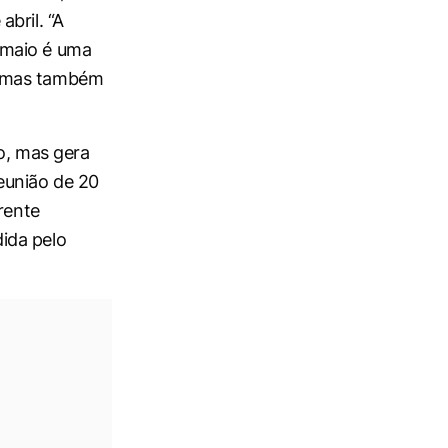
bril. “A
 maio é uma
, mas também
o, mas gera
eunião de 20
rente
ida pelo