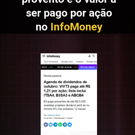
ser pago por ação
no
InfoMoney