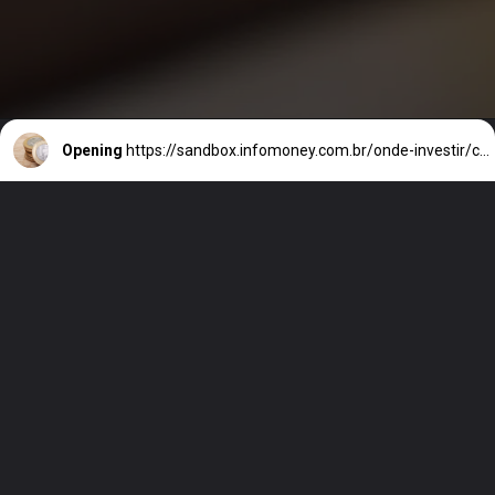
Opening
https://sandbox.infomoney.com.br/onde-investir/criptomoedas-por-menos-de-r-1-em-2023/