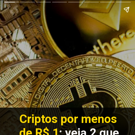
Criptos por menos
de R$ 1
: veja 2 que