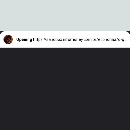
Opening
https://sandbox.infomoney.com.br/economia/o-que-e-e-como-funciona-o-regime-de-metas-de-inflacao/