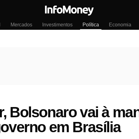
l
Mercados
Investimentos
Política
Economia
, Bolsonaro vai à man
governo em Brasília