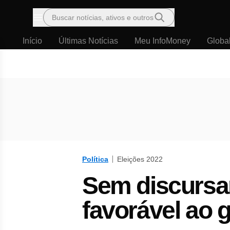
Buscar notícias, ativos e outros
Menu
Início
Últimas Notícias
Meu InfoMoney
Globa
Política
Eleições 2022
Sem discursar
favorável ao 