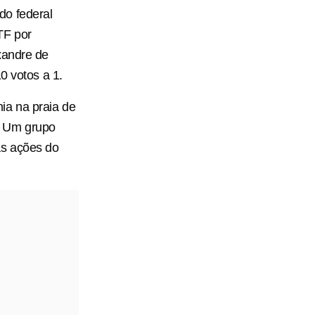
do federal
TF por
xandre de
0 votos a 1.
ia na praia de
. Um grupo
as ações do