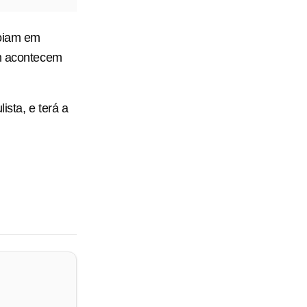
poiam em
ém acontecem
ista, e terá a