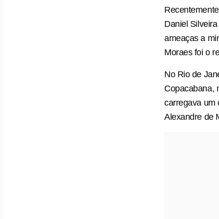
Recentemente 
Daniel Silveir
ameaças a mini
Moraes foi o r
No Rio de Jane
Copacabana, m
carregava um 
Alexandre de 