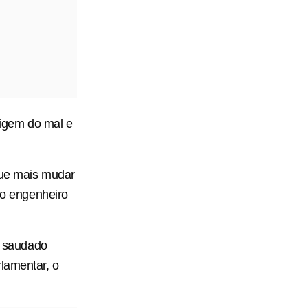
igem do mal e
gue mais mudar
s o engenheiro
oi saudado
rlamentar, o