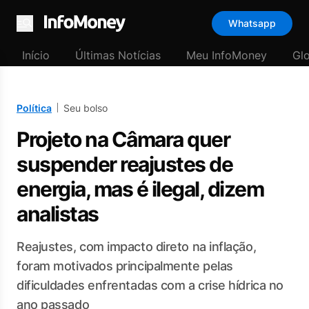
Whatsapp
Menu
Início
Últimas Notícias
Meu InfoMoney
Gl
Política
Seu bolso
Projeto na Câmara quer
suspender reajustes de
energia, mas é ilegal, dizem
analistas
Reajustes, com impacto direto na inflação,
foram motivados principalmente pelas
dificuldades enfrentadas com a crise hídrica no
ano passado