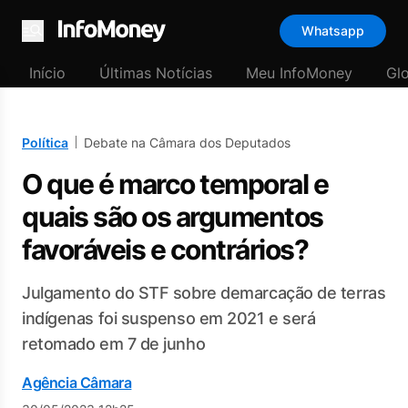
Whatsapp
Menu
Início
Últimas Notícias
Meu InfoMoney
Gl
Política
Debate na Câmara dos Deputados
O que é marco temporal e
quais são os argumentos
favoráveis e contrários?
Julgamento do STF sobre demarcação de terras
indígenas foi suspenso em 2021 e será
retomado em 7 de junho
Agência Câmara