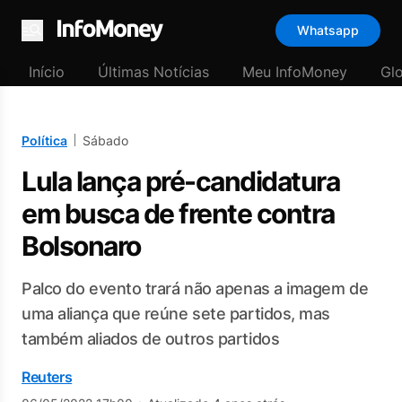
Whatsapp
Menu
Início
Últimas Notícias
Meu InfoMoney
Gl
Política
Sábado
Lula lança pré-candidatura
em busca de frente contra
Bolsonaro
Palco do evento trará não apenas a imagem de
uma aliança que reúne sete partidos, mas
também aliados de outros partidos
Reuters