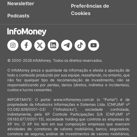
Newsletter
Preferências de
Cookies
Podcasts
© 2000-2026 InfoMoney. Todos os direitos reservados.
O InfoMoney preza a qualidade da informação e atesta a apuração de
todo o conteúdo produzido por sua equipe, ressaltando, no entanto, que
não faz qualquer tipo de recomendação de investimento, não se
responsabilizando por perdas, danos (diretos, indiretos e incidentais),
custos e lucros cessantes.
IMPORTANTE: O portal www.infomoney.com.br (o "Portal") é de
propriedade da Infostocks Informações e Sistemas Ltda. (CNPJ/MF nº
03.082.929/0001-03) ("Infostocks"), sociedade controlada,
indiretamente, pela XP Controle Participações S/A (CNPJ/MF nº
09.163.677/0001-15), sociedade holding que controla as empresas do
XP Inc. O XP Inc tem em sua composição empresas que exercem
atividades de: corretoras de valores mobiliários, banco, seguradora,
corretora de seguros, análise de investimentos de valores mobiliários,