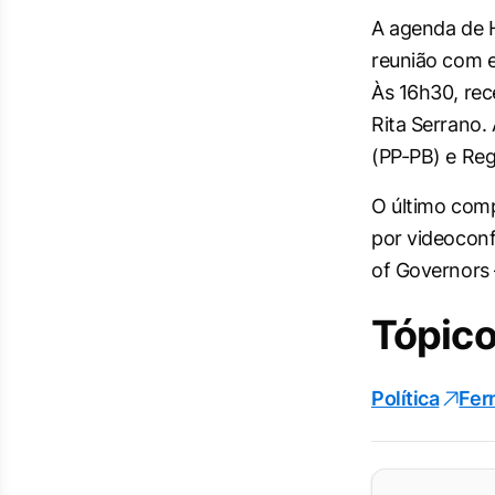
A agenda de H
reunião com e
Às 16h30, rec
Rita Serrano.
(PP-PB) e Reg
O último comp
por videoconf
of Governors 
Tópico
Política
Fer