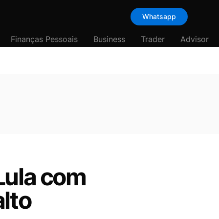
Whatsapp
Finanças Pessoais
Business
Trader
Advisor
Lula com
lto