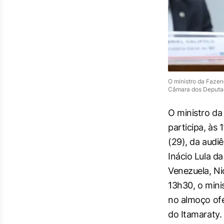
O ministro da Fazen
Câmara dos Deputa
O ministro d
participa, às
(29), da audi
Inácio Lula d
Venezuela, Ni
13h30, o mini
no almoço ofe
do Itamaraty.