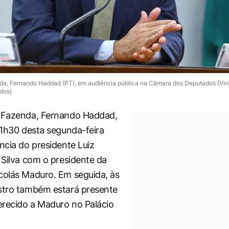
da, Fernando Haddad (PT), em audiência pública na Câmara dos Deputados (Vini
dos)
a Fazenda, Fernando Haddad,
 11h30 desta segunda-feira
ência do presidente Luiz
a Silva com o presidente da
colás Maduro. Em seguida, às
stro também estará presente
recido a Maduro no Palácio