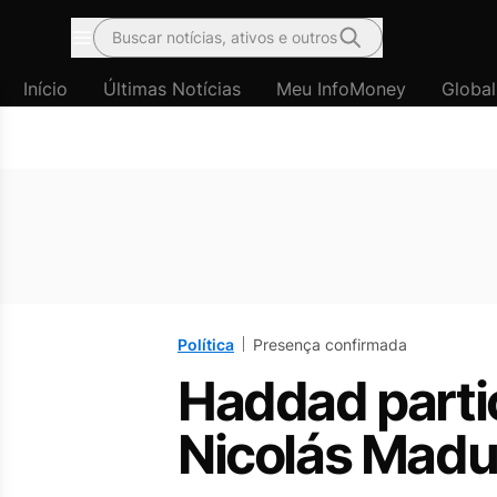
Buscar notícias, ativos e outros
Menu
Início
Últimas Notícias
Meu InfoMoney
Global
Política
Presença confirmada
Haddad parti
Nicolás Madur