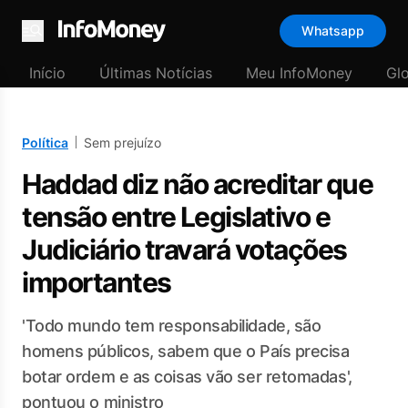
Whatsapp
Menu
Início
Últimas Notícias
Meu InfoMoney
Gl
Política
Sem prejuízo
Haddad diz não acreditar que
tensão entre Legislativo e
Judiciário travará votações
importantes
'Todo mundo tem responsabilidade, são
homens públicos, sabem que o País precisa
botar ordem e as coisas vão ser retomadas',
pontuou o ministro