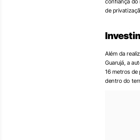
confiança do 
de privatizaçã
Investi
Além da reali
Guarujá, a au
16 metros de 
dentro do ter