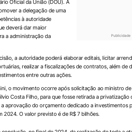
ário Oficial da União (DOU)
. A
romover a delegação de uma
etências à autoridade
que deverá dar maior
a a administração da
Publicidade
cisão, a autoridade poderá elaborar editais, licitar arr
rtuárias, realizar a fiscalizações de contratos, além de 
estimentos entre outras ações.
i, o movimento ocorre após solicitação ao ministro de
lvio Costa Filho, para que fosse retirada a privatização
 a aprovação do orçamento dedicado a investimentos p
m 2024. O valor previsto é de R$ 7 bilhões.
 conclusão, no final de 2024, da realização de toda a e