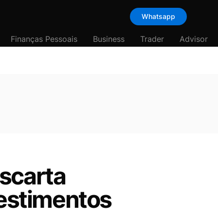
Whatsapp
Finanças Pessoais
Business
Trader
Advisor
escarta
vestimentos