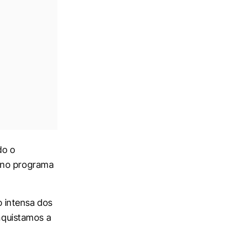
do o
o no programa
 intensa dos
onquistamos a