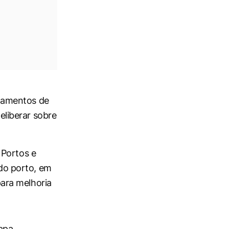
endamentos de
deliberar sobre
 Portos e
 do porto, em
ara melhoria
tapa