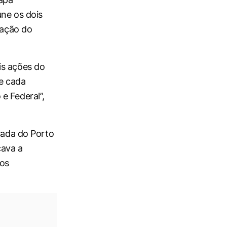
une os dois
ração do
is ações do
e cada
e Federal”,
irada do Porto
cava a
vos