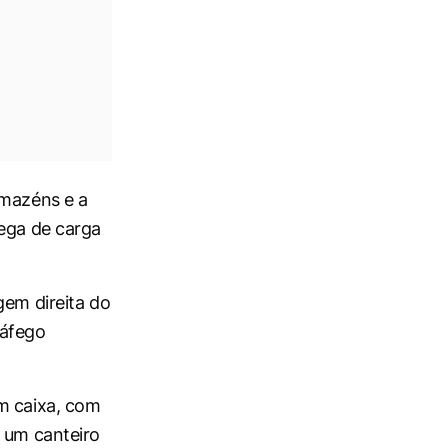
rmazéns e a
rega de carga
gem direita do
ráfego
em caixa, com
á um canteiro