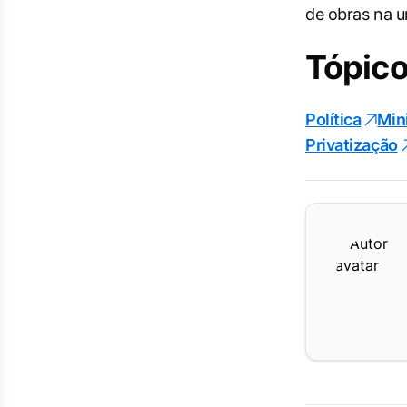
de obras na u
Tópico
Política
Min
Privatização