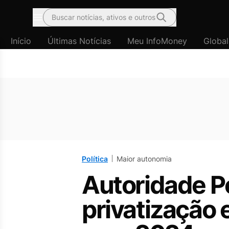
Buscar notícias, ativos e outros
Menu
Início
Últimas Notícias
Meu InfoMoney
Global
Política
Maior autonomia
Autoridade P
privatização 