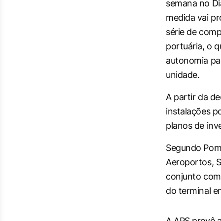
semana no
Di
medida vai p
série de comp
portuária, o 
autonomia par
unidade.
A partir da de
instalações po
planos de inv
Segundo Pomin
Aeroportos, Si
conjunto com
do terminal e
A APS prevê a