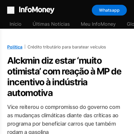
Whatsapp
Menu
Início
Últimas Notícias
Meu InfoMoney
Gl
Política
Crédito tributário para baratear veículos
Alckmin diz estar ‘muito
otimista’ com reação à MP de
incentivo à indústria
automotiva
Vice reiterou o compromisso do governo com
as mudanças climáticas diante das críticas ao
programa por beneficiar carros que também
rodam a gasolina