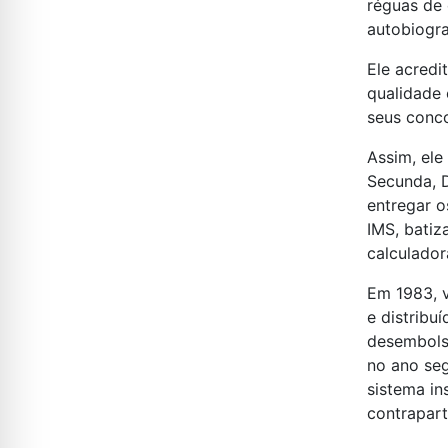
réguas de
autobiogra
Ele acredi
qualidade 
seus conco
Assim, el
Secunda, D
entregar o
IMS, batiz
calculador
Em 1983, v
e distribu
desembolso
no ano seg
sistema i
contrapart