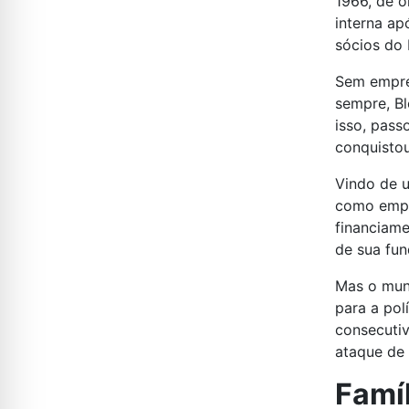
1966, de o
interna a
sócios do 
Sem empre
sempre, Bl
isso, pass
conquistou
Vindo de u
como empr
financiam
de sua fun
Mas o mund
para a pol
consecutiv
ataque de 
Famí