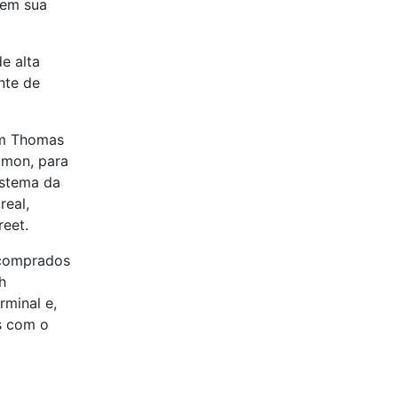
 em sua
e alta
nte de
om Thomas
omon, para
istema da
real,
reet.
s comprados
h
minal e,
s com o