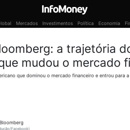
lobal
Mercados
Investimentos
Política
Economia
Fi
loomberg: a trajetória d
o que mudou o mercado f
ericano que dominou o mercado financeiro e entrou para a 
odução/Facebook)