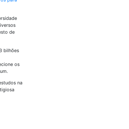
ersidade
iversos
esto de
3 bilhões
ecione os
 um.
estudos na
tigiosa