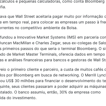
 cálculos e pequenas calculadoras, como conta Bloomberg
fia.
tava que Wall Street aceitaria pagar muito por informação d
e em tempo real, para colocar as empresas um passo à fre
rrentes no competitivo ambiente da Bolsa.
e fundou a Innovative Market Systems (IMS) em parceria c
uncan MacMillan e Charles Zegar, seus ex-colegas de Sal
s primeiros passos do que seria o terminal Bloomberg. O s
ado de Market Master Terminals, oferecia dados em tempo 
as e análises financeiras para bancos e gestoras de Wall St
eio o primeiro cliente e parceiro, a custa de muitos café
ídos por Bloomberg em busca de networking. O Merrill Lync
u US$ 30 milhões para financiar o desenvolvimento do ter
uinte, seus clientes passaram a poder adquirir as máquina
nstalado. O banco assumiu, então, 30% da empresa como
ida do investimento.