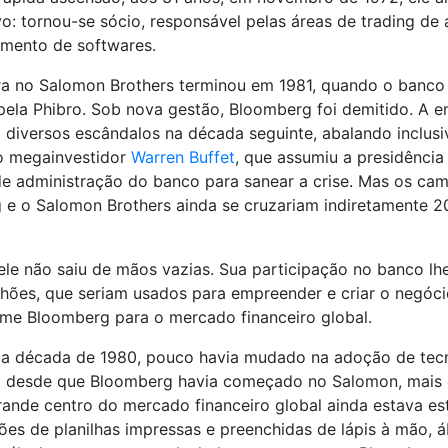
vo: tornou-se sócio, responsável pelas áreas de trading de
imento de softwares.
ra no Salomon Brothers terminou em 1981, quando o banco 
pela Phibro. Sob nova gestão, Bloomberg foi demitido. A 
a diversos escândalos na década seguinte, abalando inclusi
 megainvestidor
Warren Buffet
, que assumiu a presidência
e administração do banco para sanear a crise. Mas os ca
e o Salomon Brothers ainda se cruzariam indiretamente 2
ele não saiu de mãos vazias. Sua participação no banco lh
hões, que seriam usados para empreender e criar o negóc
me Bloomberg para o mercado financeiro global.
 da década de 1980, pouco havia mudado na adoção de tec
et desde que Bloomberg havia começado no Salomon, mais 
rande centro do mercado financeiro global ainda estava es
ões de planilhas impressas e preenchidas de lápis à mão, 