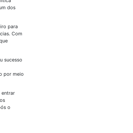
ítica
 um dos
iro para
ícias. Com
 que
eu sucesso
o por meio
 entrar
tos
pós o