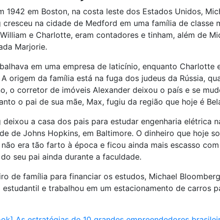
 1942 em Boston, na costa leste dos Estados Unidos, Mic
 cresceu na cidade de Medford em uma família de classe 
 William e Charlotte, eram contadores e tinham, além de Mi
ada Marjorie.
abalhava em uma empresa de laticínio, enquanto Charlotte 
. A origem da família está na fuga dos judeus da Rússia, q
o, o corretor de imóveis Alexander deixou o país e se mu
nto o pai de sua mãe, Max, fugiu da região que hoje é Bel
deixou a casa dos pais para estudar engenharia elétrica 
de de Johns Hopkins, em Baltimore. O dinheiro que hoje s
não era tão farto à época e ficou ainda mais escasso com
do seu pai ainda durante a faculdade.
ro de família para financiar os estudos, Michael Bloomber
 estudantil e trabalhou em um estacionamento de carros p
ok] As estratégias de 10 grandes empreendedores brasilei