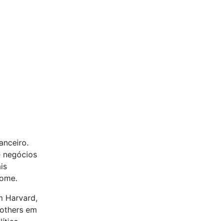
anceiro.
 negócios
is
nome.
m Harvard,
rothers em