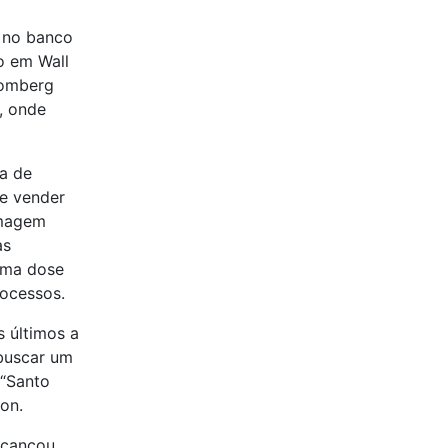
 no banco
o em Wall
oomberg
o, onde
a de
 e vender
imagem
as
uma dose
rocessos.
s últimos a
 buscar um
 “Santo
mon.
lcançou