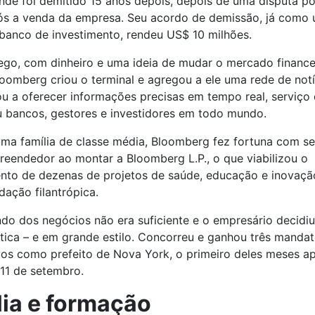
nde foi demitido 15 anos depois, depois de uma disputa pol
pós a venda da empresa. Seu acordo de demissão, já como
banco de investimento, rendeu US$ 10 milhões.
go, com dinheiro e uma ideia de mudar o mercado finance
oomberg criou o terminal e agregou a ele uma rede de not
ou a oferecer informações precisas em tempo real, serviço
 bancos, gestores e investidores em todo mundo.
ma família de classe média, Bloomberg fez fortuna com s
eendedor ao montar a Bloomberg L.P., o que viabilizou o
ento de dezenas de projetos de saúde, educação e inovaçã
dação filantrópica.
o dos negócios não era suficiente e o empresário decidiu
ítica – e em grande estilo. Concorreu e ganhou três manda
os como prefeito de Nova York, o primeiro deles meses a
11 de setembro.
lia e formação