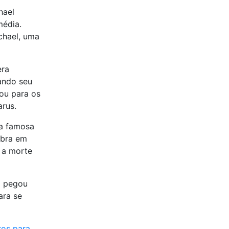
hael
média.
chael, uma
era
uando seu
dou para os
arus.
na famosa
obra em
 a morte
g pegou
ara se
ros para