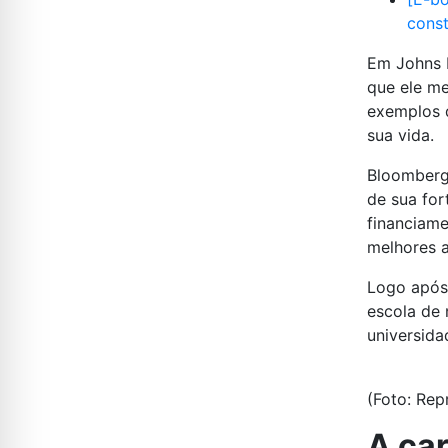
const
Em Johns H
que ele me
exemplos d
sua vida.
Bloomberg 
de sua for
financiame
melhores a
Logo após 
escola de 
universida
(Foto: Re
A car