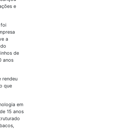
 ações e
foi
empresa
ve a
 do
minhos de
0 anos
e rendeu
io que
nologia em
de 15 anos
truturado
ábacos,