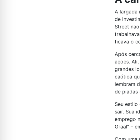
A largada
de invest
Street nã
trabalhava
ficava o c
Após cerca
ações. Ali
grandes lo
caótica qu
lembram de
de piadas 
Seu estilo
sair. Sua 
emprego na
Graal” – e
Com uma r