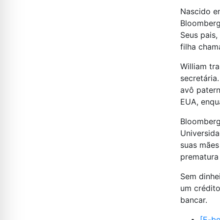
Nascido em
Bloomberg
Seus pais,
filha cham
William tr
secretária
avô patern
EUA, enqua
Bloomberg 
Universida
suas mães 
prematura 
Sem dinhei
um crédito
bancar.
[E-bo