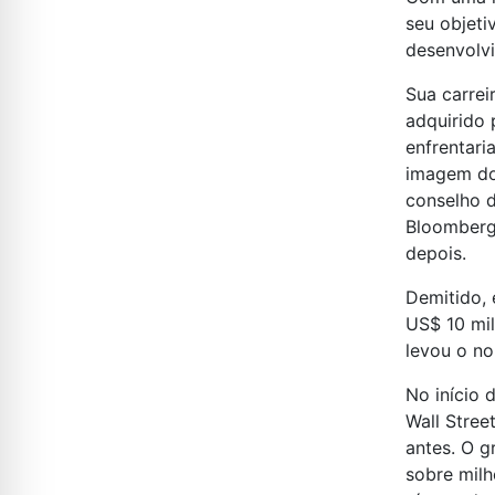
seu objeti
desenvolv
Sua carrei
adquirido 
enfrentari
imagem do
conselho d
Bloomberg 
depois.
Demitido, 
US$ 10 mil
levou o no
No início
Wall Stre
antes. O g
sobre milh