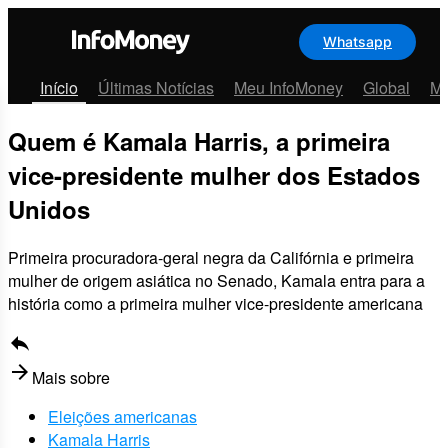
Whatsapp
Menu
Início
Últimas Notícias
Meu InfoMoney
Global
Me
Quem é Kamala Harris, a primeira
vice-presidente mulher dos Estados
Unidos
Primeira procuradora-geral negra da Califórnia e primeira
mulher de origem asiática no Senado, Kamala entra para a
história como a primeira mulher vice-presidente americana
reply
arrow_forward
Mais sobre
Eleições americanas
Kamala Harris