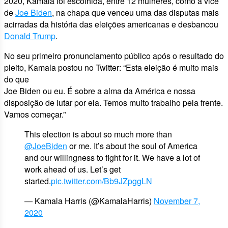
2020, Kamala foi escolhida, entre 12 mulheres, como a vice
de
Joe Biden
, na chapa que venceu uma das disputas mais
acirradas da história das eleições americanas e desbancou
Donald Trump
.
No seu primeiro pronunciamento público após o resultado do
pleito, Kamala postou no Twitter: “Esta eleição é muito mais
do que
Joe Biden ou eu. É sobre a alma da América e nossa
disposição de lutar por ela. Temos muito trabalho pela frente.
Vamos começar.”
This election is about so much more than
@JoeBiden
or me. It’s about the soul of America
and our willingness to fight for it. We have a lot of
work ahead of us. Let’s get
started.
pic.twitter.com/Bb9JZpggLN
— Kamala Harris (@KamalaHarris)
November 7,
2020