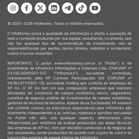
© 2000-2026 InfoMoney. Todos os direitos reservados.
O InfoMoney preza a qualidade da informação e atesta a apuração de
todo o conteúdo produzido por sua equipe, ressaltando, no entanto, que
não faz qualquer tipo de recomendação de investimento, não se
responsabilizando por perdas, danos (diretos, indiretos e incidentais),
custos e lucros cessantes.
IMPORTANTE: O portal www.infomoney.com.br (o "Portal") é de
propriedade da Infostocks Informações e Sistemas Ltda. (CNPJ/MF nº
03.082.929/0001-03) ("Infostocks"), sociedade controlada,
indiretamente, pela XP Controle Participações S/A (CNPJ/MF nº
09.163.677/0001-15), sociedade holding que controla as empresas do
XP Inc. O XP Inc tem em sua composição empresas que exercem
atividades de: corretoras de valores mobiliários, banco, seguradora,
corretora de seguros, análise de investimentos de valores mobiliários,
gestoras de recursos de terceiros. Apesar de as Sociedades XP estarem
sob controle comum, os executivos responsáveis pela Infostocks são
totalmente independentes e as notícias, matérias e opiniões veiculadas
no Portal não são, sob qualquer aspecto, direcionadas e/ou
influenciadas por relatórios de análise produzidos por áreas técnicas
das empresas do XP Inc, nem por decisões comerciais e de negócio de
tais sociedades, sendo produzidos de acordo com o juízo de valor e as
convicções próprias da equipe interna da Infostocks.