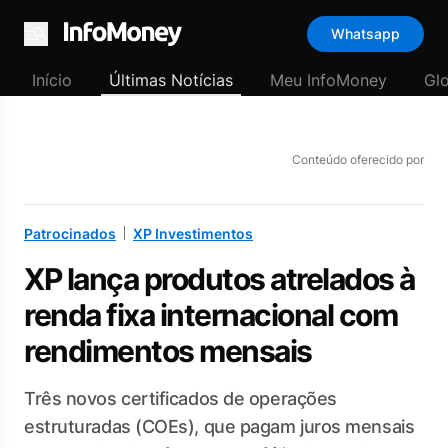
Whatsapp
Menu
Início
Últimas Notícias
Meu InfoMoney
Gl
Conteúdo oferecido por
Patrocinados
XP Investimentos
XP lança produtos atrelados à
renda fixa internacional com
rendimentos mensais
Três novos certificados de operações
estruturadas (COEs), que pagam juros mensais