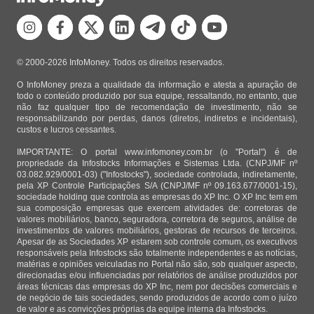
© 2000-2026 InfoMoney. Todos os direitos reservados.
O InfoMoney preza a qualidade da informação e atesta a apuração de
todo o conteúdo produzido por sua equipe, ressaltando, no entanto, que
não faz qualquer tipo de recomendação de investimento, não se
responsabilizando por perdas, danos (diretos, indiretos e incidentais),
custos e lucros cessantes.
IMPORTANTE: O portal www.infomoney.com.br (o "Portal") é de
propriedade da Infostocks Informações e Sistemas Ltda. (CNPJ/MF nº
03.082.929/0001-03) ("Infostocks"), sociedade controlada, indiretamente,
pela XP Controle Participações S/A (CNPJ/MF nº 09.163.677/0001-15),
sociedade holding que controla as empresas do XP Inc. O XP Inc tem em
sua composição empresas que exercem atividades de: corretoras de
valores mobiliários, banco, seguradora, corretora de seguros, análise de
investimentos de valores mobiliários, gestoras de recursos de terceiros.
Apesar de as Sociedades XP estarem sob controle comum, os executivos
responsáveis pela Infostocks são totalmente independentes e as notícias,
matérias e opiniões veiculadas no Portal não são, sob qualquer aspecto,
direcionadas e/ou influenciadas por relatórios de análise produzidos por
áreas técnicas das empresas do XP Inc, nem por decisões comerciais e
de negócio de tais sociedades, sendo produzidos de acordo com o juízo
de valor e as convicções próprias da equipe interna da Infostocks.