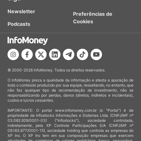
Newsletter
Preferências de
Cookies
Podcasts
© 2000-2026 InfoMoney. Todos os direitos reservados.
O InfoMoney preza a qualidade da informação e atesta a apuração de
todo o conteúdo produzido por sua equipe, ressaltando, no entanto, que
não faz qualquer tipo de recomendação de investimento, não se
responsabilizando por perdas, danos (diretos, indiretos e incidentais),
custos e lucros cessantes.
IMPORTANTE: O portal www.infomoney.com.br (o "Portal") é de
propriedade da Infostocks Informações e Sistemas Ltda. (CNPJ/MF nº
03.082.929/0001-03) ("Infostocks"), sociedade controlada,
indiretamente, pela XP Controle Participações S/A (CNPJ/MF nº
09.163.677/0001-15), sociedade holding que controla as empresas do
XP Inc. O XP Inc tem em sua composição empresas que exercem
atividades de: corretoras de valores mobiliários, banco, seguradora,