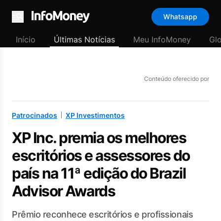
Whatsapp
Menu
Início
Últimas Notícias
Meu InfoMoney
Gl
Conteúdo oferecido por
Patrocinados
XP Investimentos
XP Inc. premia os melhores
escritórios e assessores do
país na 11ª edição do Brazil
Advisor Awards
Prêmio reconhece escritórios e profissionais