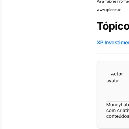
Para maiores informaç
www.xpi.com.br.
Tópico
XP Investime
MoneyLab 
com criat
conteúdos 