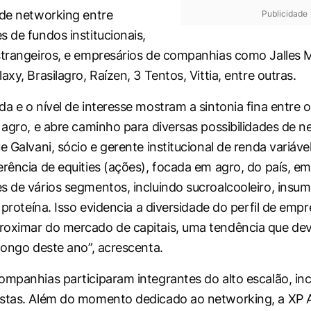
 de networking entre
Publicidade
s de fundos institucionais,
strangeiros, e empresários de companhias como Jalles
axy, Brasilagro, Raízen, 3 Tentos, Vittia, entre outras.
da e o nível de interesse mostram a sintonia fina entre
o agro, e abre caminho para diversas possibilidades de n
e Galvani, sócio e gerente institucional de renda variável
erência de equities (ações), focada em agro, do país, e
s de vários segmentos, incluindo sucroalcooleiro, insum
e proteína. Isso evidencia a diversidade do perfil de emp
oximar do mercado de capitais, uma tendência que dev
 longo deste ano”, acrescenta.
ompanhias participaram integrantes do alto escalão, in
istas. Além do momento dedicado ao networking, a XP 