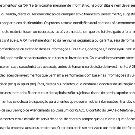
timentos” ou “XP”) e tem caráter meramente informativo, não constitui e nem deve se
 ou venda, oferta ou recomendação de qualquer ativo financeiro, investimento, sugest
 por parte dos destinatários. Os prazos, taxas e condições aqui contidas são meramente
neste material foram consideradas razoáveis na data em que ele foi divulgado e foram 
 confiáveis. A XP Investimentos não dá nenhuma segurança ou garantia, seja de forma e
confiabilidade ou exatidão dessas informações. Os ativos, operações, fundos e/ou instru
rial podem não ser adequados para todos os investidores. Os investidores devem obter 
se em suas características pessoais, antes de tomar uma decisão de investimento. A X
r decisões de investimentos que venham a ser tomadas com base nas informações divul
dade por quaisquer prejuízos, diretos ou indiretos, que venham a decorrer da utilização 
s nos mercados financeiros e de capitais estão sujeitos a riscos de perda superior ao va
timentos se coloca à disposição para clientes que desejam obter informações, tirar dúvi
 de seu Serviço de Atendimento ao Consumidor (SAC). O contato do SAC é o telefone
timentos tem a missão de servir de canal de contato sempre que os clientes que não se 
s pela empresa aos seus problemas. O contato pode ser realizado por meio do telefon