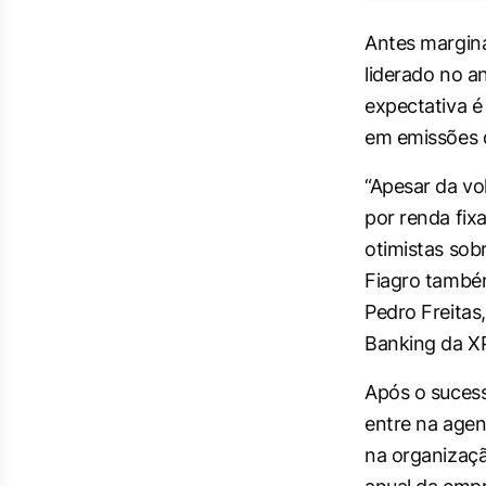
Antes margina
liderado no a
expectativa é
em emissões d
“Apesar da vo
por renda fix
otimistas sob
Fiagro também
Pedro Freitas
Banking da X
Após o sucess
entre na age
na organizaçã