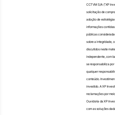
CCTVM S/A (“XP Inves
solicitação de compra
adoção de estratégias
informações contidas 
públicas consideradas
sobre a integridade, 
discutidos neste mate
independente, com ba
se responsabiliza po
qualquer responsabili
conteúdo. Investimento
investido. A XP Inves
reclamações por meio
Ouvidoria da XP Inves
com as soluções dada