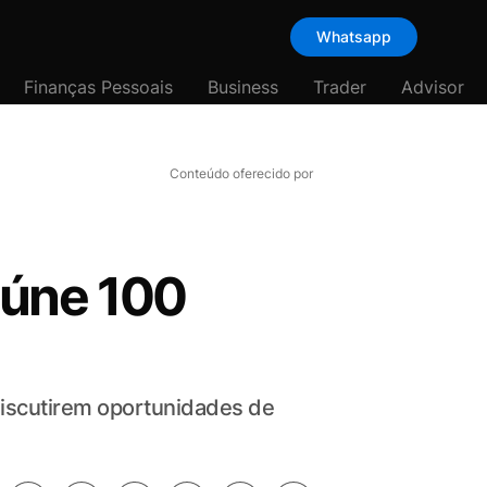
Whatsapp
Finanças Pessoais
Business
Trader
Advisor
Conteúdo oferecido por
eúne 100
 discutirem oportunidades de