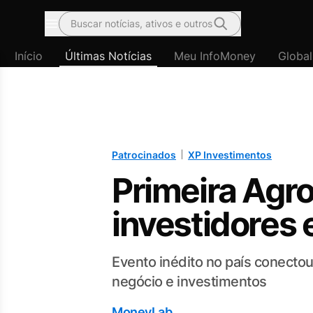
Buscar notícias, ativos e outros
Menu
Início
Últimas Notícias
Meu InfoMoney
Global
Patrocinados
XP Investimentos
Primeira Agr
investidores 
Evento inédito no país conecto
negócio e investimentos
MoneyLab