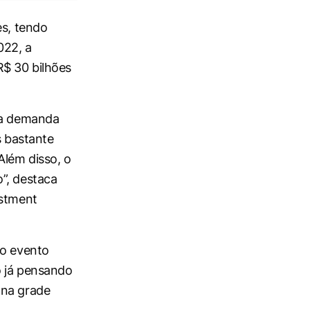
es, tendo
022, a
R$ 30 bilhões
e a demanda
s bastante
Além disso, o
”, destaca
estment
 o evento
o já pensando
 na grade