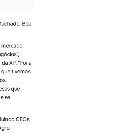
 Machado, Boa
 o mercado
egócios”,
 da XP. “Foi a
m que tivemos
os,
resas que
e se
cluindo CEOs,
Agro