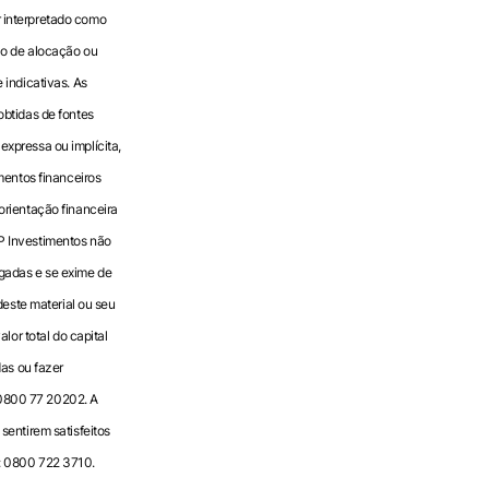
r interpretado como
ão de alocação ou
 indicativas. As
obtidas de fontes
xpressa ou implícita,
mentos financeiros
orientação financeira
P Investimentos não
gadas e se exime de
deste material ou seu
lor total do capital
das ou fazer
 0800 77 20202. A
sentirem satisfeitos
e: 0800 722 3710.