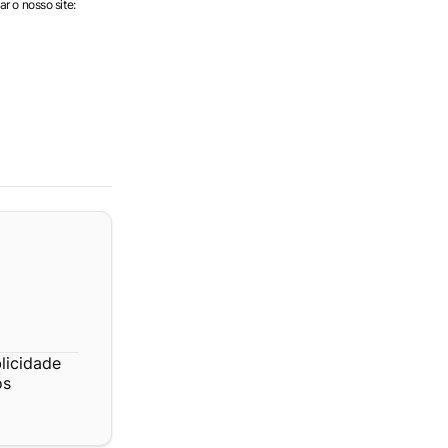
r o nosso site:
licidade
os