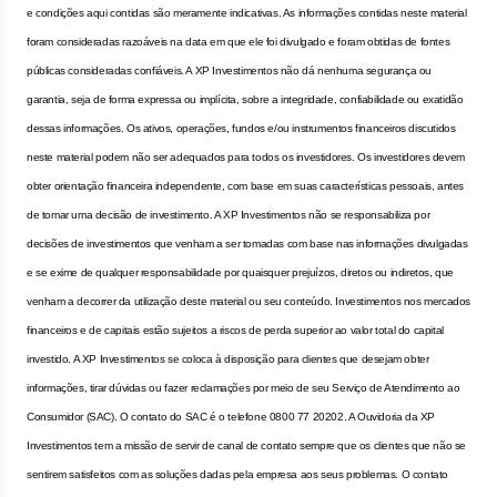
e condições aqui contidas são meramente indicativas. As informações contidas neste material
foram consideradas razoáveis na data em que ele foi divulgado e foram obtidas de fontes
públicas consideradas confiáveis. A XP Investimentos não dá nenhuma segurança ou
garantia, seja de forma expressa ou implícita, sobre a integridade, confiabilidade ou exatidão
dessas informações. Os ativos, operações, fundos e/ou instrumentos financeiros discutidos
neste material podem não ser adequados para todos os investidores. Os investidores devem
obter orientação financeira independente, com base em suas características pessoais, antes
de tomar uma decisão de investimento. A XP Investimentos não se responsabiliza por
decisões de investimentos que venham a ser tomadas com base nas informações divulgadas
e se exime de qualquer responsabilidade por quaisquer prejuízos, diretos ou indiretos, que
venham a decorrer da utilização deste material ou seu conteúdo. Investimentos nos mercados
financeiros e de capitais estão sujeitos a riscos de perda superior ao valor total do capital
investido. A XP Investimentos se coloca à disposição para clientes que desejam obter
informações, tirar dúvidas ou fazer reclamações por meio de seu Serviço de Atendimento ao
Consumidor (SAC). O contato do SAC é o telefone 0800 77 20202. A Ouvidoria da XP
Investimentos tem a missão de servir de canal de contato sempre que os clientes que não se
sentirem satisfeitos com as soluções dadas pela empresa aos seus problemas. O contato