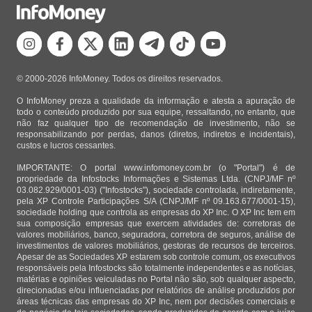
© 2000-2026 InfoMoney. Todos os direitos reservados.
O InfoMoney preza a qualidade da informação e atesta a apuração de
todo o conteúdo produzido por sua equipe, ressaltando, no entanto, que
não faz qualquer tipo de recomendação de investimento, não se
responsabilizando por perdas, danos (diretos, indiretos e incidentais),
custos e lucros cessantes.
IMPORTANTE: O portal www.infomoney.com.br (o "Portal") é de
propriedade da Infostocks Informações e Sistemas Ltda. (CNPJ/MF nº
03.082.929/0001-03) ("Infostocks"), sociedade controlada, indiretamente,
pela XP Controle Participações S/A (CNPJ/MF nº 09.163.677/0001-15),
sociedade holding que controla as empresas do XP Inc. O XP Inc tem em
sua composição empresas que exercem atividades de: corretoras de
valores mobiliários, banco, seguradora, corretora de seguros, análise de
investimentos de valores mobiliários, gestoras de recursos de terceiros.
Apesar de as Sociedades XP estarem sob controle comum, os executivos
responsáveis pela Infostocks são totalmente independentes e as notícias,
matérias e opiniões veiculadas no Portal não são, sob qualquer aspecto,
direcionadas e/ou influenciadas por relatórios de análise produzidos por
áreas técnicas das empresas do XP Inc, nem por decisões comerciais e