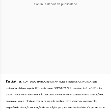
Continua depois da publicidade
Disclaimer:
CONTEÚDO PATROCINADO XP INVESTIMENTOS CCTVM S.A. Este
material foi elaborado pela XP Investimentos CCTVM S/A (“XP Investimentos” ou “XP”) e tem
caráter meramente informativo, não constitui e nem deve ser interpretado como solicitação de
compra ou venda, oferta ou recomendação de qualquer ativo financeiro, investimento,
sugestão de alocação ou adoção de estratégias por parte dos destinatários. Os prazos, taxas