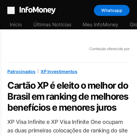
Whatsapp
Menu
Início
Últimas Notícias
Meu InfoMoney
Gl
Conteúdo oferecido por
Patrocinados
XP Investimentos
Cartão XP é eleito o melhor do
Brasil em ranking de melhores
benefícios e menores juros
XP Visa Infinite e XP Visa Infinite One ocupam
as duas primeiras colocações de ranking do site