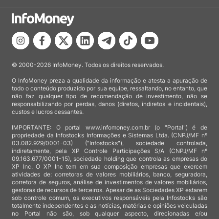
© 2000-2026 InfoMoney. Todos os direitos reservados.
O InfoMoney preza a qualidade da informação e atesta a apuração de
todo o conteúdo produzido por sua equipe, ressaltando, no entanto, que
não faz qualquer tipo de recomendação de investimento, não se
responsabilizando por perdas, danos (diretos, indiretos e incidentais),
custos e lucros cessantes.
IMPORTANTE: O portal www.infomoney.com.br (o "Portal") é de
propriedade da Infostocks Informações e Sistemas Ltda. (CNPJ/MF nº
03.082.929/0001-03) ("Infostocks"), sociedade controlada,
indiretamente, pela XP Controle Participações S/A (CNPJ/MF nº
09.163.677/0001-15), sociedade holding que controla as empresas do
XP Inc. O XP Inc tem em sua composição empresas que exercem
atividades de: corretoras de valores mobiliários, banco, seguradora,
corretora de seguros, análise de investimentos de valores mobiliários,
gestoras de recursos de terceiros. Apesar de as Sociedades XP estarem
sob controle comum, os executivos responsáveis pela Infostocks são
totalmente independentes e as notícias, matérias e opiniões veiculadas
no Portal não são, sob qualquer aspecto, direcionadas e/ou