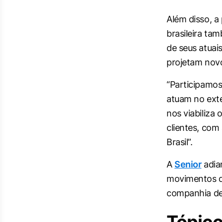
Além disso, a
brasileira ta
de seus atuai
projetam novo
“Participamo
atuam no exte
nos viabiliza
clientes, co
Brasil”.
A
Senior
adia
movimentos d
companhia den