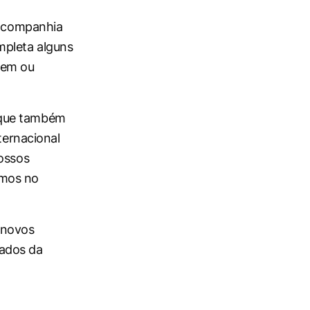
a companhia
mpleta alguns
uem ou
 que também
ternacional
nossos
emos no
 novos
tados da