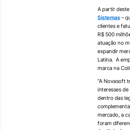
A partir dest
Sistemas
– qu
clientes e fa
R$ 500 milhõe
atuação no me
expandir merc
Latina. A emp
marca na Colô
“A Novasoft t
interesses de
dentro das leg
complementar
mercado, a ca
foram diferen