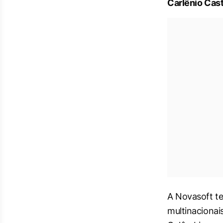
Carlênio Cast
A Novasoft te
multinacionai