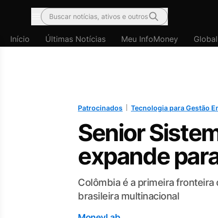
Buscar notícias, ativos e outros
Menu
Início
Últimas Notícias
Meu InfoMoney
Global
Patrocinados
Tecnologia para Gestão E
Senior Siste
expande para
Colômbia é a primeira fronteir
brasileira multinacional
MoneyLab