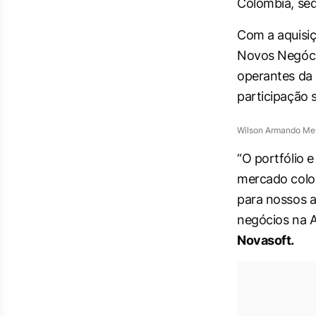
Colômbia, sed
Com a aquisiç
Novos Negócio
operantes da
participação 
Wilson Armando Mend
“O portfólio 
mercado colom
para nossos a
negócios na A
Novasoft.