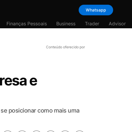
Whatsapp
Finanças Pessoais
Business
Trader
Advisor
Conteúdo oferecido por
resa e
e se posicionar como mais uma