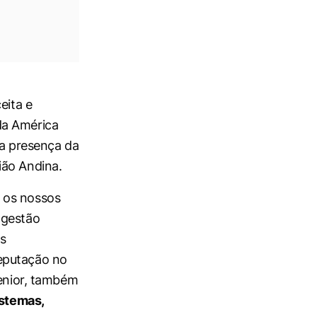
eita e
da América
 a presença da
ião Andina.
 os nossos
 gestão
es
reputação no
Senior, também
istemas,