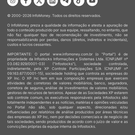
© 2000-2026 InfoMoney. Todos os direitos reservados.
O InfoMoney preza a qualidade da informação e atesta a apuração de
todo o conteúdo produzido por sua equipe, ressaltando, no entanto, que
não faz qualquer tipo de recomendação de investimento, não se
responsabilizando por perdas, danos (diretos, indiretos e incidentais),
custos e lucros cessantes.
IMPORTANTE: O portal www.infomoney.com.br (o "Portal") é de
propriedade da Infostocks Informações e Sistemas Ltda. (CNPJ/MF nº
03.082.929/0001-03) ("Infostocks"), sociedade controlada,
indiretamente, pela XP Controle Participações S/A (CNPJ/MF nº
09.163.677/0001-15), sociedade holding que controla as empresas do
XP Inc. O XP Inc tem em sua composição empresas que exercem
atividades de: corretoras de valores mobiliários, banco, seguradora,
corretora de seguros, análise de investimentos de valores mobiliários,
gestoras de recursos de terceiros. Apesar de as Sociedades XP estarem
sob controle comum, os executivos responsáveis pela Infostocks são
totalmente independentes e as notícias, matérias e opiniões veiculadas
no Portal não são, sob qualquer aspecto, direcionadas e/ou
influenciadas por relatórios de análise produzidos por áreas técnicas
das empresas do XP Inc, nem por decisões comerciais e de negócio de
tais sociedades, sendo produzidos de acordo com o juízo de valor e as
convicções próprias da equipe interna da Infostocks.