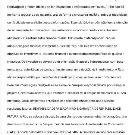
foi divulgado e foram obtidas de fontes públicas consideradas confiáveis. A Rico não dá
nenhuma segurança ou garantia, seja de forma expressa ou implícita, sobre a integridade,
confiabilidade ou exatidão dessas informações. Este relatório também não tem a intenção
de ser uma relação completa ou resumida dos mercados ou desdobramentos nele
abordados. Os instrumentos financeiros discutidos neste material podem não ser
adequados para todos os investidores. Este material não leva em consideração os
objetivos de investimento, situação financeira ou necessidades específicas de qualquer
investidor. Os investidores devem obter orientação financeira independente, com base
em suas características pessoais, antes de tomar uma decisão de investimento. A Rico
não se responsabiliza por decisões de investimentos que venham a ser tomadas com
base nas informações divulgadas e se exime de qualquer responsabilidade por quaisquer
prejuízos, diretos ou indiretos, que venham a decorrer da utilização deste material ou seu
conteúdo. Os desempenhos anteriores não são necessariamente indicativos de
resultados futuros. RENTABILIDADE PASSADA NÃO É GARANTIA DE RENTABILIDADE
FUTURA. A Rico se coloca à disposição para clientes que desejam obter informações, tirar
dúvidas ou fazer reclamações por meio de seu Serviço de Atendimento ao Consumidor
(SAC). O contato do SAC é o telefone 0800 774 0402. A Ouvidoria da Rico tem a missão