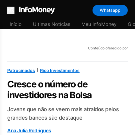
Whatsapp
Menu
Início
Últimas Notícias
Meu InfoMoney
Gl
Conteúdo oferecido por
Patrocinados
Rico Investimentos
Cresce o número de
investidores na Bolsa
Jovens que não se veem mais atraídos pelos
grandes bancos são destaque
Ana Julia Rodrigues