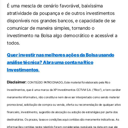
É uma mescla de cenário favorável, baixíssima
atratividade da poupança e de outros investimentos
disponíveis nos grandes bancos, e capacidade de se
comunicar de maneira simples, tornando o
investimento na Bolsa algo democrático e acessível a
todos.
Quer investir nas melhores ações da Bolsa usando
análise técnica? Abra uma conta na Rico
Investimentos
.
Disclaimer:
.
CONTEÚDO PATROCINADO
Este material foi elaborado pela Rico
Investimentos, que é uma marca da XP Investimentos CCTVM S.A. (“Rico”), e tem caráter
meramente informativo, não constitui e nem deve ser interpretado como sendo material
promocional, solicitação de compra ou venda, oferta ou recomendação de qualquer ativo
financeiro, investimento, sugestão de alocação ou adoção de estratégias por parte dos
destinatários. Os prazos, taxas e condições aqui contidas são meramente indicativas. As
informações contidas neste relatório foram consideradas razoáveis na data em que ele